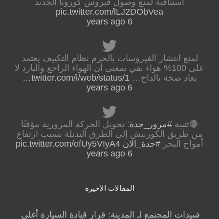
استباقية لمنع وصول فيروس كورونا الجديد
pic.twitter.com/lLJ2DObVea
6 years ago
لمنع انتشار الفيروسات بالحرم نظام التكييف يعتمد
على 100% هواء نقي بمعنى أن الهواء الراجع والبارد لا
يعاد ضخة بالداخ…
twitter.com/i/web/status/1…
6 years ago
🔴تنبيه
#مرور_جدة
: تحويل الحركة المرورية مؤقتًا
من طريق الكورنيش إلى الطرق البديلة بسبب ارتفاع
أمواج البحر
#جدة_الان
pic.twitter.com/ofUy5VIyA4
6 years ago
المقالات الأخيرة
سيدات المجتمع لـ المدينة: قرار قيادة السيارة أغلى