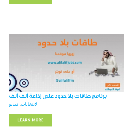
برنامج طاقات بلا حدود على إذاعة ألف ألف
الانتخابات
فيديو
برنامج طاقات بلا حدود على إذاعة ألف ألف
الانتخابات
,
فيديو
LEARN MORE
Saudi woman runs for Jeddah’s Chamber of
Commerce board