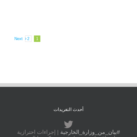
Next
2
1
أحدث التغريدات
#بيان_من_وزارة_الخارجية
| إجراءات احترازية