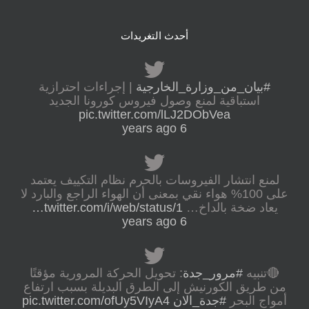
أحدث التغريدات
#بيان_من_وزارة_الخارجية
| إجراءات احترازية
استباقية لمنع وصول فيروس كورونا الجديد
pic.twitter.com/lLJ2DObVea
6 years ago
لمنع انتشار الفيروسات بالحرم نظام التكييف يعتمد
على 100% هواء نقي بمعنى أن الهواء الراجع والبارد لا
يعاد ضخة بالداخ…
twitter.com/i/web/status/1…
6 years ago
🔴تنبيه
#مرور_جدة
: تحويل الحركة المرورية مؤقتًا
من طريق الكورنيش إلى الطرق البديلة بسبب ارتفاع
أمواج البحر
#جدة_الان
pic.twitter.com/ofUy5VIyA4