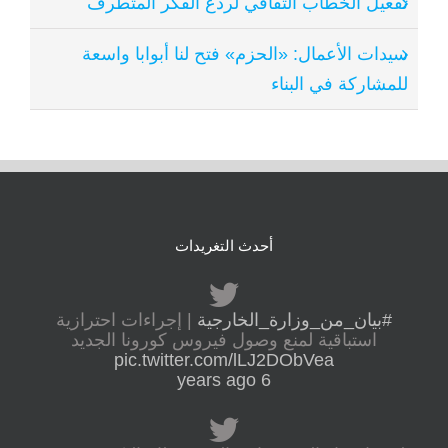
تفعيل الخطاب الثقافي لردع الفكر المتطرف
سيدات الأعمال: «الحزم» فتح لنا أبوابا واسعة
للمشاركة في البناء
أحدث التغريدات
#بيان_من_وزارة_الخارجية
| إجراءات احترازية
استباقية لمنع وصول فيروس كورونا الجديد
pic.twitter.com/lLJ2DObVea
6 years ago