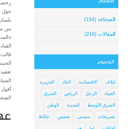
الأقسام
mage
رخصة 
حول قي
الصحافة (134)
بلسان
من مع
المقالات (216)
«المد
القيا
قالت:
الوسوم
الحمدا
تعقيدا
السيا
إيلاف
الاقتصادية
البلاد
الجزيرة
أقول 
الحياة
الرجل
الرياض
الشرق
الصحي
الشرق الأوسط
المدينة
الوطن
عه
تصريحات
سيدتي
شمس
عكاظ
لقاءات
لها
هي