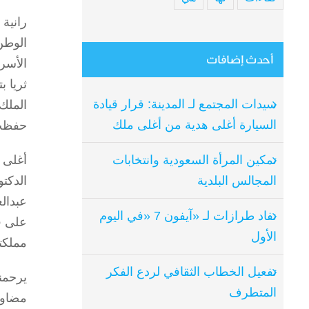
رانية
الوطن 
أحدث إضافات
الأسر
ثريا ب
سيدات المجتمع لـ المدينة: قرار قيادة
الملك
السيارة أغلى هدية من أغلى ملك
حفظت 
أغلى 
تمكين المرأة السعودية وانتخابات
الدكت
المجالس البلدية
عبدال
نفاد طرازات لـ «آيفون 7 «في اليوم
الأول
مملكتن
تفعيل الخطاب الثقافي لردع الفكر
يرحمن
المتطرف
مضاوي