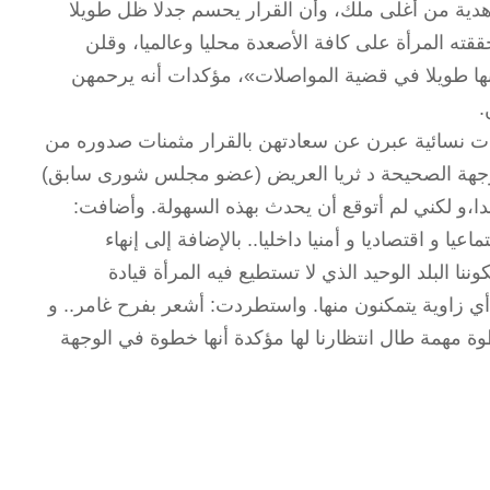
 هدية من أغلى ملك، وأن القرار يحسم جدلا ظل طويلا
ققته المرأة على كافة الأصعدة محليا وعالميا، وقلن
منها طويلا في قضية المواصلات»، مؤكدات أنه يرحمهن
.
نسائية عبرن عن سعادتهن بالقرار مثمنات صدوره من
الوجهة الصحيحة د ثريا العريض (عضو مجلس شورى سابق)
ا،و لكني لم أتوقع أن يحدث بهذه السهولة. وأضافت:
عيا و اقتصاديا و أمنيا داخليا.. بالإضافة إلى إنهاء
ا البلد الوحيد الذي لا تستطيع فيه المرأة قيادة
ي زاوية يتمكنون منها. واستطردت: أشعر بفرح غامر.. و
مهمة طال انتظارنا لها مؤكدة أنها خطوة في الوجهة