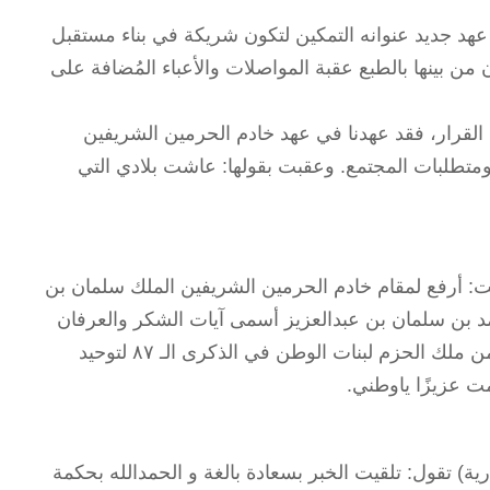
 عهد جديد عنوانه التمكين لتكون شريكة في بناء مستقبل
 من بينها بالطبع عقبة المواصلات والأعباء المُضافة على
ا القرار، فقد عهدنا في عهد خادم الحرمين الشريفين
متطلبات المجتمع. وعقبت بقولها: عاشت بلادي التي
: أرفع لمقام خادم الحرمين الشريفين الملك سلمان بن
د بن سلمان بن عبدالعزيز أسمى آيات الشكر والعرفان
على قراره التاريخي بالسماح للمرأة بقيادة السيارة، انها أغلى هدية من ملك الحزم لبنات الوطن في الذكرى الـ ٨٧ لتوحيد
دمت عزيزًا ياوطني.
 تقول: تلقيت الخبر بسعادة بالغة و الحمدالله بحكمة