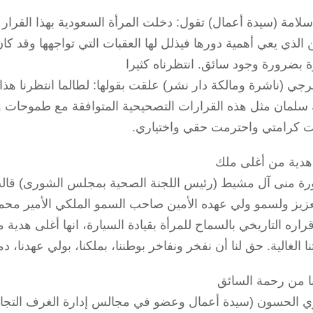
 سلامة (سيدة أعمال) تقول: دخلت المرأة السعودية بهذا القرار
الذي يعي أهمية دورها فيذلل لها العقبات التي تواجهها وقد كان
ة بضرورة وجود سائق. انتظرناه كثيرا
ترجي (ناشرة ومالكة دار نشر) علقت بقولها: لطالما انتظرنا هذ
 سلمان مثل هذه القرارات التصحيحية المتوافقة مع طموحات و
كرامتي واحترمت حقي واختياري.
هدية من أغلى ملك
ورة منى آل مشيط (رئيس اللجنة الصحية بمجلس الشورى) قالت
عزيز ولسمو ولي عهده الأمين صاحب السمو الملكي الأمير محم
ا الغالية. حق لنا أن نفخر ونفاخر بوطننا، بملكنا، بولي عهدنا، 
ا من رحمة السائق
 الحسون (سيدة أعمال وعضو في مجالس إدارة الغرف التجارية)