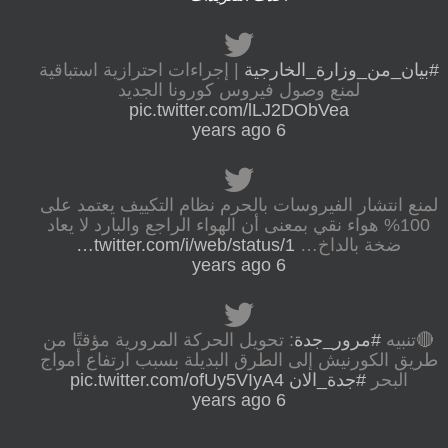
#بيان_من_وزارة_الخارجية
| إجراءات احترازية استباقية
لمنع وصول فيروس كورونا الجديد
pic.twitter.com/lLJ2DObVea
6 years ago
لمنع انتشار الفيروسات بالحرم نظام التكييف يعتمد على
100% هواء نقي بمعنى أن الهواء الراجع والبارد لا يعاد
ضخة بالداخ…
twitter.com/i/web/status/1…
6 years ago
🔴تنبيه
#مرور_جدة
: تحويل الحركة المرورية مؤقتًا من
طريق الكورنيش إلى الطرق البديلة بسبب ارتفاع أمواج
البحر
#جدة_الان
pic.twitter.com/ofUy5VIyA4
6 years ago