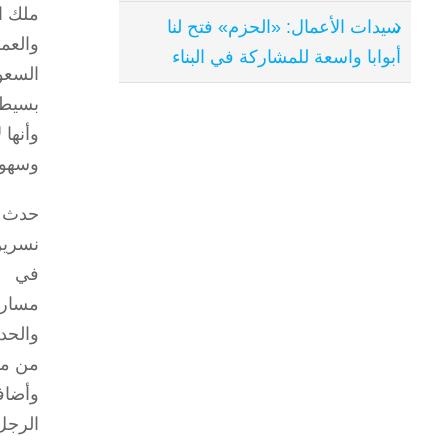
ملك ال
سيدات الأعمال: «الحزم» فتح لنا
والعم
أبوابا واسعة للمشاركة في البناء
السعو
بسيطة
وأنها
وسهولت
حدث 
نسرين
في
مسار 
والحد
من مش
وأضاف
الرجل