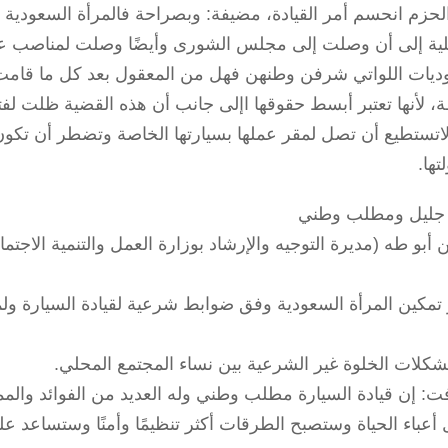
حزم انحسم أمر القيادة، مضيفة: وبصراحة فالمرأة السعودية اث
لية إلى أن وصلت إلى مجلس الشورى وأيضًا وصلت لمناصب عالم
ديات اللواتي شرفن وطنهن فهل من المعقول بعد كل ما قامت ب
، لأنها تعتبر أبسط حقوقها اإلى جانب أن هذه القضية ظلت لف
 لاتستطيع أن تصل لمقر عملها بسيارتها الخاصة وتضطر أن ت
ها.
جليل ومطلب وطني
 أبو طه (مديرة التوجيه والإرشاد بوزارة العمل والتنمية الاج
تمكين المرأة السعودية وفق ضوابط شرعية لقيادة السيارة ول
كلات الخلوة غير الشرعية بين نساء المجتمع المحلي.
ت: إن قيادة السيارة مطلب وطني وله العديد من الفوائد والمم
 أعباء الحياة وستصبح الطرقات أكثر تنظيمًا وأمنًا وستساعد ع