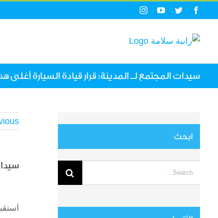
Ski
Instagram
YouTube
Twitter
Facebook
t
conten
سيدات المجتمع لـ المدينة: قرار قيادة السيارة أغلى 
vious
ابحث
سيدات
Search
for:
View
arger
استقب