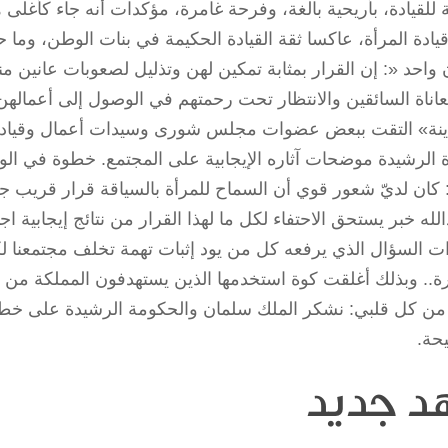
I
للقيادة، بأريحية بالغة، وفرحة غامرة، مؤكدات أنه جاء كأغلى
ادة المرأة، عاكسا ثقة القيادة الحكيمة في بنات الوطن، وما ح
 واحد «: إن القرار بمثابة تمكين لهن وتذليل لصعوبات عانين 
اناة السائقين والانتظار تحت رحمتهم في الوصول إلى أعمالهن
ينة» التقت ببعض عضوات مجلس شورى وسيدات أعمال وقيادت 
دة الرشيدة موضحات آثاره الإيجابية على المجتمع. خطوة في 
 كان لديّ شعور قوي أن السماح للمرأة بالسياقة قرار قريب جد
لله خبر يستحق الاحتفاء لكل ما لهذا القرار من نتائج إيجابية اجتما
ت السؤال الذي يرفعه كل من يود إثبات تهمة تخلف مجتمعنا لكونن
رة.. وبذلك أغلقت كوة استخدمها الذين يستهدفون المملكة من أ
من كل قلبي: نشكر الملك سلمان والحكومة الرشيدة على خطوة 
حة.
د جديد