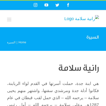
Ski
Instagram
YouTube
Twitter
Facebook
t
conten
السيرة
Home
|
السيرة
رانية سلامة
هي ابنة جدة، حملت أسرتها في القدم لواء الربابنة،
فكانوا أدلة جدة ومرشدي سفنها، واشتهر منهم يحيى
سلامة – يرحمه الله – الذي حمل لقب قبطان في عام
1287هـ. وعلي سلامة – يرحمه الله – أول رئيس