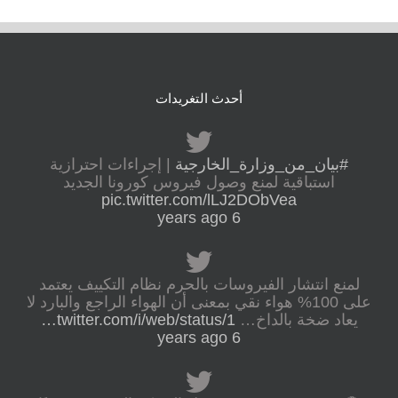
أحدث التغريدات
#بيان_من_وزارة_الخارجية
| إجراءات احترازية
استباقية لمنع وصول فيروس كورونا الجديد
pic.twitter.com/lLJ2DObVea
6 years ago
لمنع انتشار الفيروسات بالحرم نظام التكييف يعتمد
على 100% هواء نقي بمعنى أن الهواء الراجع والبارد لا
يعاد ضخة بالداخ…
twitter.com/i/web/status/1…
6 years ago