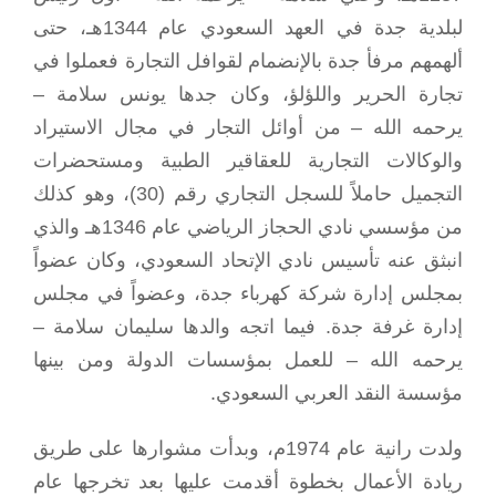
لبلدية جدة في العهد السعودي عام 1344هـ، حتى
ألهمهم مرفأ جدة بالإنضمام لقوافل التجارة فعملوا في
تجارة الحرير واللؤلؤ، وكان جدها يونس سلامة –
يرحمه الله – من أوائل التجار في مجال الاستيراد
والوكالات التجارية للعقاقير الطبية ومستحضرات
التجميل حاملاً للسجل التجاري رقم (30)، وهو كذلك
من مؤسسي نادي الحجاز الرياضي عام 1346هـ والذي
انبثق عنه تأسيس نادي الإتحاد السعودي، وكان عضواً
بمجلس إدارة شركة كهرباء جدة، وعضواً في مجلس
إدارة غرفة جدة. فيما اتجه والدها سليمان سلامة –
يرحمه الله – للعمل بمؤسسات الدولة ومن بينها
مؤسسة النقد العربي السعودي.
ولدت رانية عام 1974م، وبدأت مشوارها على طريق
ريادة الأعمال بخطوة أقدمت عليها بعد تخرجها عام