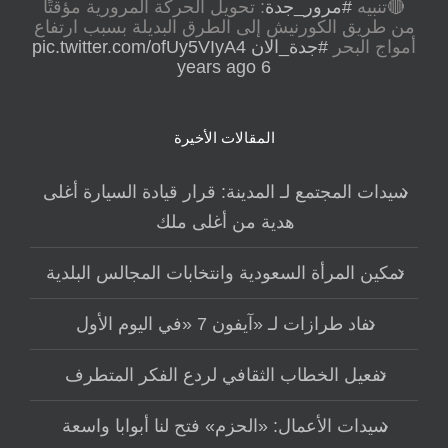
🔴تنبيه
#مرور_جدة
: تحويل الحركة المرورية مؤقتًا
من طريق الكورنيش إلى الطرق البديلة بسبب ارتفاع
أمواج البحر
#جدة_الان
pic.twitter.com/ofUy5VIyA4
6 years ago
المقالات الأخيرة
سيدات المجتمع لـ المدينة: قرار قيادة السيارة أغلى
هدية من أغلى ملك
تمكين المرأة السعودية وانتخابات المجالس البلدية
نفاد طرازات لـ «آيفون 7 «في اليوم الأول
تفعيل الخطاب الثقافي لردع الفكر المتطرف
سيدات الأعمال: «الحزم» فتح لنا أبوابا واسعة