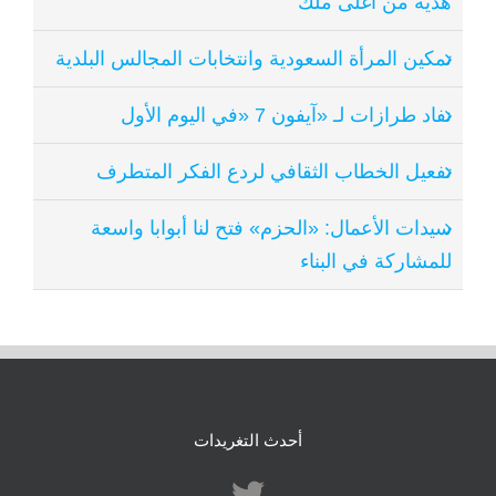
هدية من أغلى ملك
تمكين المرأة السعودية وانتخابات المجالس البلدية
نفاد طرازات لـ «آيفون 7 «في اليوم الأول
تفعيل الخطاب الثقافي لردع الفكر المتطرف
سيدات الأعمال: «الحزم» فتح لنا أبوابا واسعة
للمشاركة في البناء
أحدث التغريدات