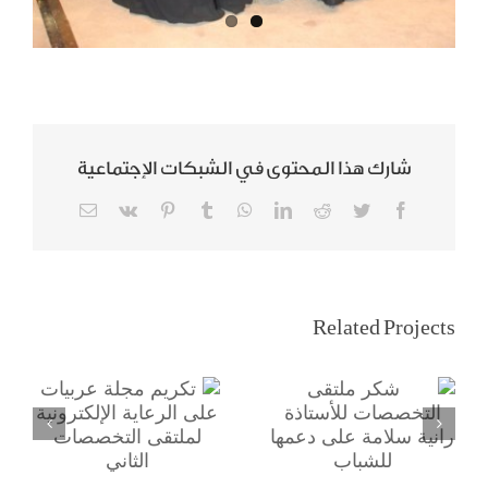
شارك هذا المحتوى في الشبكات الإجتماعية
Email
Vk
Pinterest
Tumblr
WhatsApp
LinkedIn
Reddit
Twitter
Facebook
شكر ملتقى
تكريم مجلة
التخصصات
عربيات على
Related Projects
للأستاذة رانية
الرعاية الإلكترونية
سلامة على دعمها
لملتقى
للشباب
التخصصات الثاني