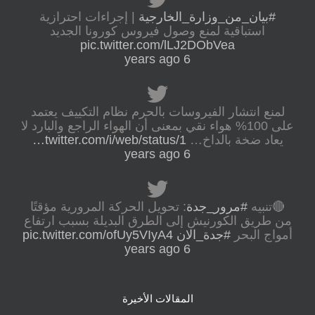
#بيان_من_وزارة_الخارجية
| إجراءات احترازية
استباقية لمنع وصول فيروس كورونا الجديد
pic.twitter.com/lLJ2DObVea
6 years ago
لمنع انتشار الفيروسات بالحرم نظام التكييف يعتمد
على 100% هواء نقي بمعنى أن الهواء الراجع والبارد لا
يعاد ضخة بالداخ…
twitter.com/i/web/status/1…
6 years ago
🔴تنبيه
#مرور_جدة
: تحويل الحركة المرورية مؤقتًا
من طريق الكورنيش إلى الطرق البديلة بسبب ارتفاع
أمواج البحر
#جدة_الان
pic.twitter.com/ofUy5VIyA4
6 years ago
المقالات الأخيرة