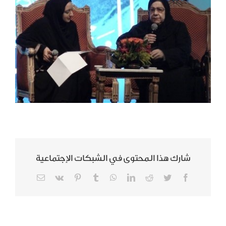
شارك هذا المحتوى في الشبكات الإجتماعية
Email
Vk
Pinterest
Tumblr
WhatsApp
LinkedIn
Reddit
Twitter
Facebook
شكر ملتقى
تكريم مجلة