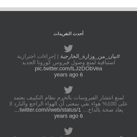
أحدث التغريدات
#بيان_من_وزارة_الخارجية
| إجراءات احترازية
استباقية لمنع وصول فيروس كورونا الجديد
pic.twitter.com/lLJ2DObVea
6 years ago
لمنع انتشار الفيروسات بالحرم نظام التكييف يعتمد
على 100% هواء نقي بمعنى أن الهواء الراجع والبارد لا
يعاد ضخة بالداخ…
twitter.com/i/web/status/1…
6 years ago