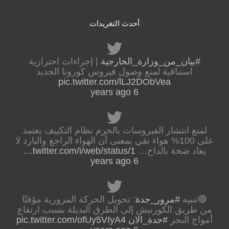
أحدث التغريدات
#بيان_من_وزارة_الخارجية
| إجراءات احترازية
استباقية لمنع وصول فيروس كورونا الجديد
pic.twitter.com/lLJ2DObVea
6 years ago
لمنع انتشار الفيروسات بالحرم نظام التكييف يعتمد
على 100% هواء نقي بمعنى أن الهواء الراجع والبارد لا
يعاد ضخة بالداخ…
twitter.com/i/web/status/1…
6 years ago
🔴تنبيه
#مرور_جدة
: تحويل الحركة المرورية مؤقتًا
من طريق الكورنيش إلى الطرق البديلة بسبب ارتفاع
أمواج البحر
#جدة_الان
pic.twitter.com/ofUy5VIyA4