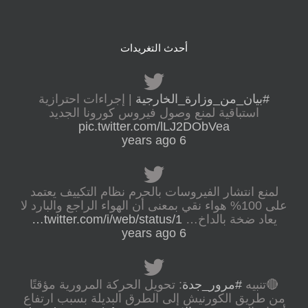
أحدث التغريدات
#بيان_من_وزارة_الخارجية
| إجراءات احترازية
استباقية لمنع وصول فيروس كورونا الجديد
pic.twitter.com/lLJ2DObVea
6 years ago
لمنع انتشار الفيروسات بالحرم نظام التكييف يعتمد
على 100% هواء نقي بمعنى أن الهواء الراجع والبارد لا
يعاد ضخة بالداخ…
twitter.com/i/web/status/1…
6 years ago
🔴تنبيه
#مرور_جدة
: تحويل الحركة المرورية مؤقتًا
من طريق الكورنيش إلى الطرق البديلة بسبب ارتفاع