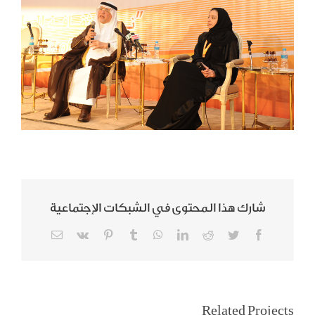
شارك هذا المحتوى في الشبكات الإجتماعية
Email
Vk
Pinterest
Tumblr
WhatsApp
LinkedIn
Reddit
Twitter
Facebook
المرأة السعودية
Related Projects
الحفل الختامي