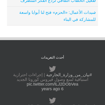
تفعيل الخطاب الثقافي لردع الفكر المتطرف
سيدات الأعمال: «الحزم» فتح لنا أبوابا واسعة
للمشاركة في البناء
أحدث التغريدات
#بيان_من_وزارة_الخارجية
| إجراءات احترازية
استباقية لمنع وصول فيروس كورونا الجديد
pic.twitter.com/lLJ2DObVea
6 years ago