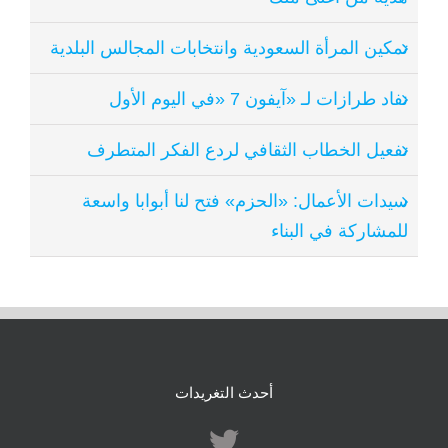
تمكين المرأة السعودية وانتخابات المجالس البلدية
نفاد طرازات لـ «آيفون 7 «في اليوم الأول
تفعيل الخطاب الثقافي لردع الفكر المتطرف
سيدات الأعمال: «الحزم» فتح لنا أبوابا واسعة
للمشاركة في البناء
أحدث التغريدات