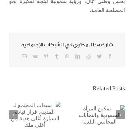
بحس وطني عال، ورؤية شمولية ليتجه تفكيرنا نحو
المصلحة العامة.
شارك هذا المحتوى في الشبكات الإجتماعية
Email
Vk
Pinterest
Tumblr
WhatsApp
LinkedIn
Reddit
Twitter
Facebook
سيدات المجتمع لـ
تمكين المرأة
Related Posts
المدينة: قرار قيادة
السعودية
السيارة أغلى هدية
وانتخابات
من أغلى ملك
المجالس البلدية