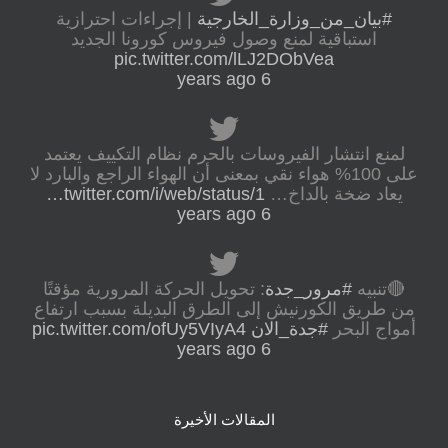
#بيان_من_وزارة_الخارجية
| إجراءات احترازية
استباقية لمنع وصول فيروس كورونا الجديد
pic.twitter.com/lLJ2DObVea
6 years ago
لمنع انتشار الفيروسات بالحرم نظام التكييف يعتمد
على 100% هواء نقي بمعنى أن الهواء الراجع والبارد لا
يعاد ضخة بالداخ…
twitter.com/i/web/status/1…
6 years ago
🔴تنبيه
#مرور_جدة
: تحويل الحركة المرورية مؤقتًا
من طريق الكورنيش إلى الطرق البديلة بسبب ارتفاع
أمواج البحر
#جدة_الان
pic.twitter.com/ofUy5VIyA4
6 years ago
المقالات الأخيرة