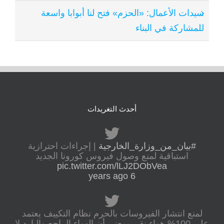
سيدات الأعمال: «الحزم» فتح لنا أبوابا واسعة
للمشاركة في البناء
أحدث التغريدات
#بيان_من_وزارة_الخارجية
| إجراءات احترازية
استباقية لمنع وصول فيروس كورونا الجديد
pic.twitter.com/lLJ2DObVea
6 years ago
لمنع انتشار الفيروسات بالحرم نظام التكييف يعتمد
على 100% هواء نقي بمعنى أن الهواء الراجع والبارد لا