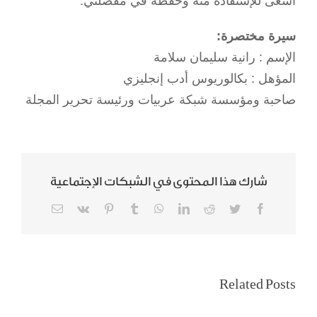
أسعى للإستفادة منه وحفظه في مفضلتي.
سيرة مختصرة:
الإسم : رانية سليمان سلامة
المؤهل : بكالوريوس أدب إنجليزي
صاحبة ومؤسسة شبكة عربيات ورئيسة تحرير المجلة
شارك هذا المحتوى في الشبكات الإجتماعية
Email
Vk
Pinterest
Tumblr
WhatsApp
LinkedIn
Reddit
Twitter
Facebook
سيدات المجتمع لـ
تمكين المرأة
Related Posts
المدينة: قرار قيادة
السعودية
السيارة أغلى هدية