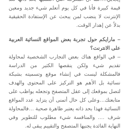
قيمة كبيرة فأنا في كل يوم أتعلم شيء جديد ومعين
الإنترنت لا ينضب لمن يبحث عن الإستفادة الحقيقية
بدلاً عن إهدار الوقت.
– مارايكم حول تجربة بعض المواقع النسائية العربية
على الانترنت؟
– في الواقع هناك بعض التجارب الشخصية لمحاولة
تقديم شيء ولكن ينقصها الكثير من الدراسة
فالمشكلة ليست في إنشاء موقع وتسميته بشبكة
نسائية بل الأهم هو التركيز على المحتوى والهدف
لتصل بموقعك إلى عقل المتصفح وتجعله يواظب على
متابعتك…وعلى كل حال أتمنى أن يتزايد عدد المواقع
النسائية فهذا بحد ذاته يعتبر ظاهرة صحية …فالمحاولة
شرف …. والمنافسة شيء مطلوب للتطوير وفي
النهاية الفائدة يجنيها المتصفح والتقييم يبقى له.