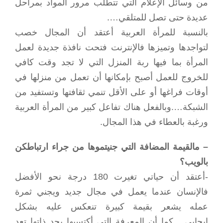
من وسائل الإعلام التي تتطلب مرور المواد بمراحل
عديدة حتى تصل للمتلقي….
بالنسبة للمرأة العربية أعتقد أن المجال خصب
لتواجدها وتميزها فالإنترنت فتحت نافذة جديدة لعمل
المرأة بما فيها ربة المنزل التي لا تجد وقت كافي
للخروج للعمل أصبح بإمكانها أن تعمل من منزلها في
أوقات فراغها أو على الأقل تنمي ثقافتها وتستفيد من
الشبكة….وبالفعل هناك تفاعل كبير من المرأة العربية
ورغبة بالعطاء في هذا المجال.
– مالقيمة المضافة التي جنيتموها من جراء ارتباطكن
بالويب؟
-أعتقد أن حياتي تغيرت 180 درجة نحو الأفضل
فالإنسان عندما يعمل في مجال جديد ويجني ثمرة
عمله يشعر بقيمة كبيرة تنعكس عليه بشكل
إيجابي….كما أن المعرفة التي أكتسبها بحد ذاتها تعد