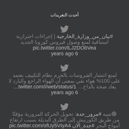
أحدث التغريدات
#بيان_من_وزارة_الخارجية
| إجراءات احترازية
استباقية لمنع وصول فيروس كورونا الجديد
pic.twitter.com/lLJ2DObVea
6 years ago
لمنع انتشار الفيروسات بالحرم نظام التكييف يعتمد
على 100% هواء نقي بمعنى أن الهواء الراجع والبارد لا
يعاد ضخة بالداخ…
twitter.com/i/web/status/1…
6 years ago
🔴تنبيه
#مرور_جدة
: تحويل الحركة المرورية مؤقتًا
من طريق الكورنيش إلى الطرق البديلة بسبب ارتفاع
أمواج البحر
#جدة_الان
pic.twitter.com/ofUy5VIyA4