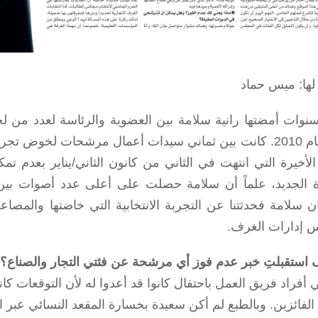
لها: ميس حماد
نوات أمضتها رانية سلامة بين العضوية والرئاسة لعدد من لج
منذ عام 2010. كانت بين ثماني سيدات أعمال مرشحات لخوض ت
لـ21 الأخيرة التي انتهت في الثاني من كانون الثاني/يناير ب
رة الجديد، علماً أن سلامة حصلت على أعلى عدد أصوات بين ا
ن سلامة فحدثتنا عن التجربة الانتخابية التي خاضتها والمصا
 إدارات الغرف.
 استقبلتِ خبر عدم فوز أي مرشحة عن فئتي التجار والصناع؟
 أفراد فريق العمل باحتفال كانوا قد أعدوا له لأن التوقعات كان
ا الفائزين. وبالطبع لم أكن سعيدة بخسارة المقعد النسائي عبر ا