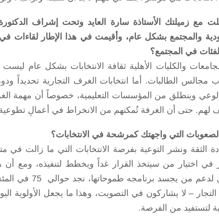
ت مع زميلتك الأستاذة سارة العايد وتحت إشراف الدكتورة ل
دية والمجتمع بشكل عام، وأقيمت في هذا الإطار لقاءات في 
لفئات في المجتمع؟
جامعات والكليات الأهلية ثقافة الانتخابات بشكل عام ليست 
اب مجالس الطالبات. أما انتخابات الغرف التجارية تحديداً ود
 الوعي وينطلق من المؤسسات التعليمية، خصوصاً أن مهمة الغ
 لهم. حتى أن الغرفة تُمكنهم من الانخراط في أعمالِ تطوعية
الصعوبات التي واجهتك كمرشحة في الانتخابات؟
دة الثقة ونشر التوعية بفرصة الانتخابات التي ما زالت في مت
ر في اختيار من سيتخذ القرار غداً ويخطط لتنفيذه، ومع أن ه
التكتل لدعم من 
التجار – لا يشاركون في التصويت، وهذا ما يجعل الأولوية ال
ية لتستفيد من الفرصة.