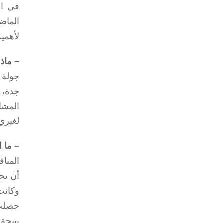
في ال
الماض
لأهمية
– ماذ
جولة 
جدة، 
المشا
لغيري
– ما 
أن يج
وكانت
حصلتُ
نتيجة 