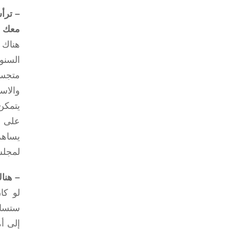
– ترأس
معك ل
هناك 
السنوا
متجسد
والاس
يتمكن
على ت
يساهم 
لمجلس
– هنا
لو كا
ستساع
إلى أ