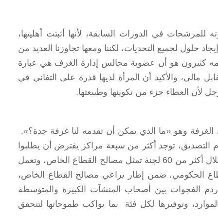
 للمرشحات في الدورات السابقة، لأنها أثبتت أهليتها،
 حلول لجميع التحديات، لكننا ومعها تجاوزنا العديد من
علمه كثيرون هو أن عضوية مجالس إدارة الغرف هي عبارة
مالي، والأكيد أن المرأة لديها قدرة على التفاني في
ل لأن العطاء جزء من تكوينها وطبيعتها.
الغرفة وهو «ما الذي يمكن أن تقدمه لنا غرفة جدة؟».
م التصديق، توجد أكثر من سبعة مراكز يفترض أن يطلبوا
خدماتها ويساهموا في تطويرها، وفي تطوير قطاعات أعمالهم من خلال أكثر من 60 لجنة تمثل مصالح القطاع الخاص، وتعمل
قطاع الحكومي، ضمن إطار يراعي مصالح القطاع الخاص،
دم الفجوات بين أصحاب المنشآت الكبيرة والمتوسطة
لموارد، وتوفيرها لكل فئة بما يواكب طموحاتها لتتحقق