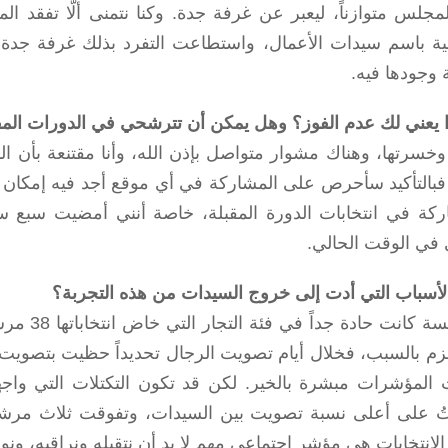
مجلس متوازناً، ليعبر عن غرفة جدة. وكنا نتمنى ألّا تفقد ا
ية باسم سيدات الأعمال، واستطاعت التفرد بذلك غرفة جدة، 
 وجودها فيه.
ا يعني لك عدم الفوز؟ وهل يمكن أن تترشحي في الدورات الم
وخسرتها، وهناك مشوار متواصل بإذن الله، وأنا مقتنعة بأن 
فبالتأكيد سأحرص على المشاركة في أي موقع أجد فيه إمكان ت
ركة في انتخابات الدورة المقبلة، خاصة أنني أمضيت سبع 
 في الوقت الحالي.
الأسباب التي أدت إلى خروج السيدات من هذه التجربة؟
المنافسة
زم بالسبب، فخلال أيام تصويت الرجال تحديداً حظيت بتصويت ع
 المؤشرات مبشرة بالخير. لكن قد تكون التكتلات التي واجه
 على أعلى نسبة تصويت بين السيدات، وتفوقت ثلاث مرشحا
الانتخابات هي مؤشر اجتماعي مهم لا بد أن نتقبله ونراقبه، ونو