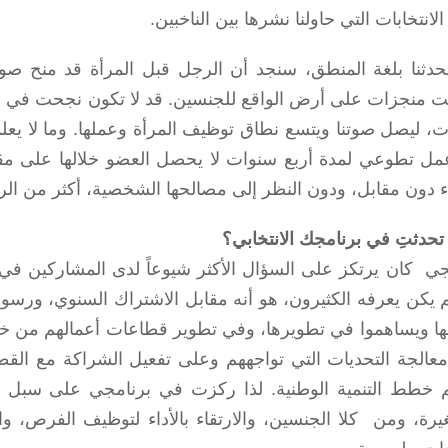
الانتخابات التي حاولنا نشرها بين الناخبين.
تحدثنا بلغة المنطق، سنجد أن الرجل قبل المرأة قد منح صوته
 منجزات على أرض الواقع للجنسين. قد لا تكون نجحت في إيجاد
ات، ليصل صوتنا ويتسع نطاق توظيف المرأة وعملها. وما لا ي
ل تطوعي لمدة أربع سنوات لا يحصل العضو خلالها على مقابل 
ء دون مقابل، ودون النظر إلى مصالحها الشخصية، أكثر من الرج
 تحدثتِ في برنامجك الانتخابي؟
جي كان يرتكز على السؤال الأكثر شيوعاً لدى المشاركين في 
م يكن يعرفه الكثيرون، هو أنه مقابل الاشتراك السنوي، ورسو
عالجة التحديات التي تواجههم وعلى تفعيل الشراكة مع ال
 خطط التنمية الوطنية. لذا ركزت في برنامجي على سبل ر
يرة، ومن كلا الجنسين، والارتقاء بالأداء لتوظيف الفرص، وا