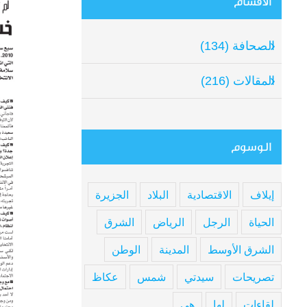
الأقسام
mage
الصحافة (134)
المقالات (216)
الوسوم
إيلاف
الاقتصادية
البلاد
الجزيرة
الحياة
الرجل
الرياض
الشرق
الشرق الأوسط
المدينة
الوطن
تصريحات
سيدتي
شمس
عكاظ
لقاءات
لها
هي