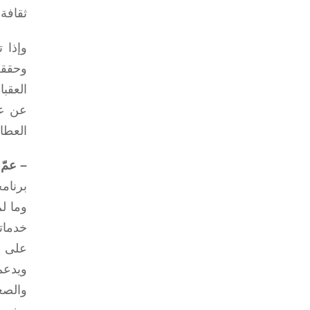
ثقافة 
وإذا 
وحققت
العقب
عن عم
العطا
– عمّ
برنام
وما ل
على م
ويدعم
والصغ