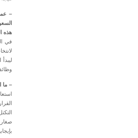
– عمل
السعو
هذه ا
في ال
لانتخ
ليبدأ
وظائف
– ما 
استعا
القرا
صغار 
بإيجاب