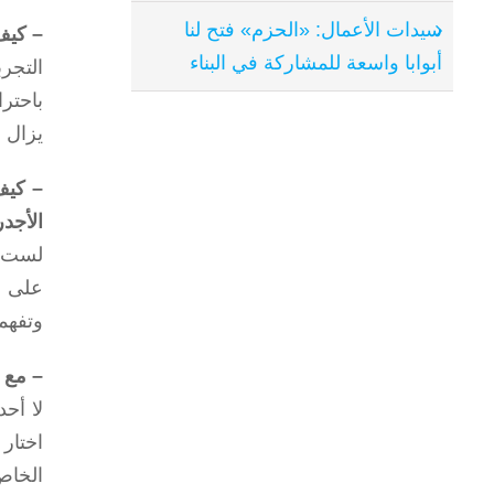
سيدات الأعمال: «الحزم» فتح لنا
– كيف
أبوابا واسعة للمشاركة في البناء
التجر
باحتر
يزال ب
– كيف
الأجد
لست م
على ف
وتفهم
– مع 
لا أح
اختار
الخاص.