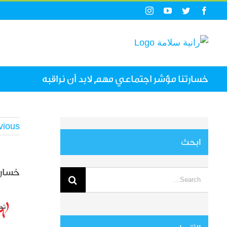
Ski
Instagram
YouTube
Twitter
Facebook
t
conten
خسارتنا مؤشر اجتماعي مهم لابد أن نراقبه
vious
ابحث
خسارت
Search
for:
View
arger