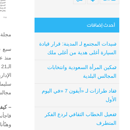
أحدث إضافات
مجلة 
سيدات المجتمع لـ المدينة: قرار قيادة
سبع س
السيارة أغلى هدية من أغلى ملك
ا
تمكين المرأة السعودية وانتخابات
الإدا
المجالس البلدية
سليما
نفاد طرازات لـ «آيفون 7 «في اليوم
مجالس
الأول
– كيف
تفعيل الخطاب الثقافي لردع الفكر
فاجأني
المتطرف
وهنّأن