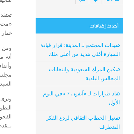
صحيفة
تعتقد
«محجوز
أحدث إضافات
غمار ا
سيدات المجتمع لـ المدينة: قرار قيادة
ومن أ
السيارة أغلى هدية من أغلى ملك
أنه م
وأضاف
تمكين المرأة السعودية وانتخابات
مجلس 
المجالس البلدية
السيد
نفاد طرازات لـ «آيفون 7 «في اليوم
وترى 
الأول
التطو
الفجوة
تفعيل الخطاب الثقافي لردع الفكر
تــقد
المتطرف