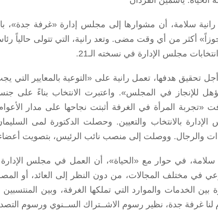
 الحياة: ياسمين الفردان
 رانية سلامة، أن مشوارها إلى مجلس إدارة «غرفة جدة»، بات
اً» أكثر من أي وقت مضى. وتعد رانية، التي تتولى حالياً رئا
نتخابات مجلس الإدارة في نسخته الـ21.
جل تحقيق هدفها، تعمل رانية على «التوعية بالمعايير التي يج
ؤهل للإنجاز في المجلس». واعتبرت الانتخاب بناءً على جنس 
ت «تجربة المرأة في الغرفة أثبتت نجاحها على مدار الأعوا
الإدارة بالانتخاب والتعيين. وحصلت الدكتورة لمى السليم
ات والرجال. ووصلت إلى منصب نائب الرئيس، بتصويت أعضاء 
سلامة، في حوار مع «الحياة»، أن العمل في مجلس الإدارة 
عي في مختلف المجالات، من دون النظر إلى العائد، أو ال
 بين الخدمات والموارد التي تملكها الغرفة، وبين المنتسبين ال
م لنا غرفة جدة، نظير رسوم الاشــتراك الســنوي ورسوم التصد