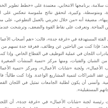
 سلامة، برنامجها الانتخابي، معتمدة على «خطط تطوير الخ
، ومتوسطة، وكبيرة، لتحقق نتائج ملموسة تنعكس على اق
يها»، مضيفة أنه «من خلال تجربتي بالعمل التطوعي، على مد
 المتاحة. وتعرفت على نقاط القوة والضعف، وترشحت عندما 
الفئة المستهدفة في «غرفة جدة»، قالت: «هم أصحاب الأعمال ال
لحد؛ فإذا كنت من الباحثين عن وظائف، فغرفة جدة تسهم من خل
ادرات اللجان في عملية التوظيف في القطاع الخاص. وإذا كنت 
 من الشبان والفتيات، ومنها مركز «تنمية المنشآت الصغيرة 
 الأعمال»، ولجنة «شابات الأعمال»، ومركز «تنمية الأعمال
عقد الشراكات لتنمية المشاريع الواعدة. وإذا كنت طالباً؛ 
يمية. وأتمنى أن يكون لطلبة الجامعات تمثيل في اللجان القط
تهم المستقبلية».
 رئيسة لجنة «شابات الأعمال» في «غرفة جدة»، أن اللج