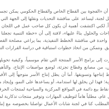
 أن «الفجوة بين القطاع الخاص والقطاع الحكومي يمكن تج
 لجنة، ليساعد على مناقشة التحديات ونقلها إلى الجهة التي
اً. لكني اكتشفت أهمية أن يكون كل صاحب عمل في اللجان ال
راحات والحلول بناءً عليها»، لافتة إلى أن «خطة التنمية تج
واحدة في مناقشة الخطط التنفيذية، بما يراعي مصلحة القطا
ق. ونتمكن من اتخاذ خطوات استباقية في دراسة القرارات التنظيم
ت إلى برامج الأسر المنتجة التي تقام موسمياً، وكيفية تحويل
، من مصانع وقطاع تجزئة، لوضع مواصفات الإنتاج، والتأهيل.
إنتاجها وتسويقها. أما أن يظل إنتاج الأسر متوجهاً إلى الأ
ية؛ فهذا لن يخلق لها استدامة، أو يساعدها على النمو، وإيج
 نقاط بيع دائمة في المواقع المركزية والسياحية لمنتجات الح
ام، مطلباً هاماً لتوظيف المهارات وتوفير منتجات تذكارية لم
المطلب كنا في لجنة شابات الأعمال تواصلنا بخصوصه مع إمارة