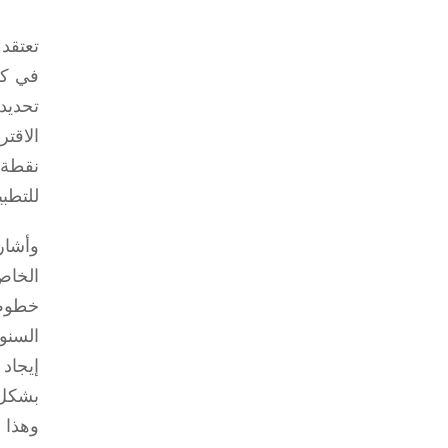
تعتقد
في كل
تحديد
الاقت
نقطة 
للتطبي
وأشار
الخاص
خطوط 
السنو
إيجاد
بشكل ع
وهذا 