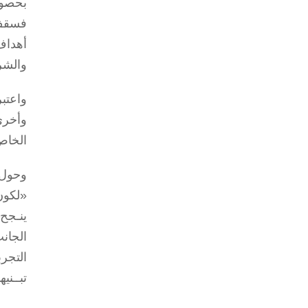
فسقف 
أهداف
والشر
وأخرى
الخاص
وحول 
«لكون
ينـجح
الجان
التجر
تبــني