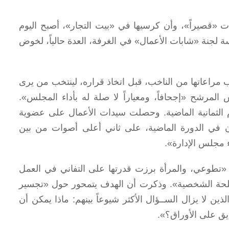
 «قصيراً»، وأن كرسيها في «بيت التجار»، أصبح اليوم
سة لجنة «شابات الأعمال» في الغرفة، العدة حالياً، لخوض
ب مراعاتها من الناخب، قبل اتخاذ قراره، لينتخب من يرى
المرشح «إجحافاً، ومعياراً لا صلة له بأداء المجلس».
م الثمانية الماضية. وحصلت سيدات الأعمال على عضوية
ان في الدورة الماضية، على ثاني أعلى أصوات من بين
مجلس الإدارة».
«تطوعي، والمرأة برزت قدرتها على التفاني في العمل
مصلحة الشخصية». وذكرت أن الهدف يتمحور حول «تجسير
ذين لا يزال الســؤال الأكثر شيوعاً بينهم: ماذا يمكن أن
يق على الأوراق؟».