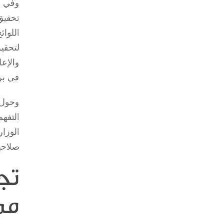
وفي ج
تحقيق
اللوا
لتحقي
والإع
في برا
وحول 
التفه
الوزا
صلاحيا
تج
مم