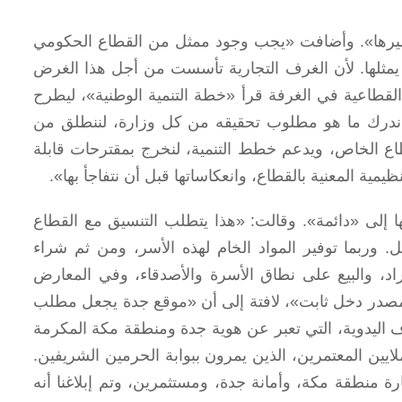
سيرها». وأضافت «يجب وجود ممثل من القطاع الحكومي
 يمثلها. لأن الغرف التجارية تأسست من أجل هذا الغرض
قطاعية في الغرفة قرأ «خطة التنمية الوطنية»، ليطرح
علنا ندرك ما هو مطلوب تحقيقه من كل وزارة، لننطلق من
ع الخاص، ويدعم خطط التنمية، لنخرج بمقترحات قابلة
ية المعنية بالقطاع، وانعكاساتها قبل أن نتفاجأ بها».
ها إلى «دائمة». وقالت: «هذا يتطلب التنسيق مع القطاع
 وربما توفير المواد الخام لهذه الأسر، ومن ثم شراء
فراد، والبيع على نطاق الأسرة والأصدقاء، وفي المعارض
اد مصدر دخل ثابت»، لافتة إلى أن «موقع جدة يجعل مطلب
رف اليدوية، التي تعبر عن هوية جدة ومنطقة مكة المكرمة
لايين المعتمرين، الذين يمرون ببوابة الحرمين الشريفين.
 منطقة مكة، وأمانة جدة، ومستثمرين، وتم إبلاغنا أنه