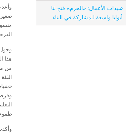
وأعدت
سيدات الأعمال: «الحزم» فتح لنا
صغيرة
أبوابا واسعة للمشاركة في البناء
منسوب
الفرص
وحول 
هذا ا
من مب
الفئة
«شباب
وفرص 
التعل
طموحا
وأكدت