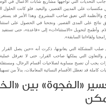
انب التحديات التي تواجهها مشاريع شابات الأعمال في الو
 مكتسبات على المديين القصير، والبعيد. فلو كانت الحلول الت
ئح والأنظمة التي تعيق صاحب المشروع. وهذا الأمر قد يستغرق
ق نتائج على المدى القصير. ونجحنا في الحصول على استثناء
لام. وأطمح لتحويل «الاستثناءات» إلى «قاعدة»، حتى تستفيد
مجنا ولقاءاتنا السابقة».
صلب المشكلة التي يعانونها، ذكرت أنه «حين يصل القرار إ
م والتعاون التي يملكها صاحب القرار، حتى لا تعرقل عملية 
رات يجب أن تصبح مساوية لصلاحيات أقسام الرجال، ومستقلة في
ت كاملة قد تعطل الأقسام النسائية المعاملات، بدلاً من تسهيله
سير «الفجوة» بين «ا
كن