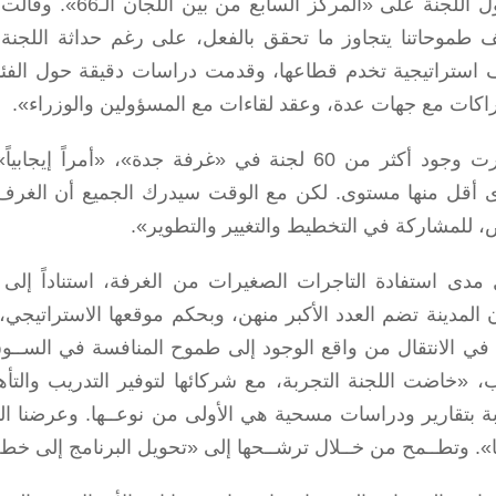
بحصول اللجنة على 
طموحاتنا يتجاوز ما تحقق بالفعل، على رغم حداثة اللجنة
 استراتيجية تخدم قطاعها، وقدمت دراسات دقيقة حول الفئات 
اكات مع جهات عدة، وعقد لقاءات مع المسؤولين والوزراء».
واعتبرت وجود أكثر من 60 لجنة في «غرفة جدة»، «أ
 أقل منها مستوى. لكن مع الوقت سيدرك الجميع أن الغرف الت
، للمشاركة في التخطيط والتغيير والتطوير».
مدى استفادة التاجرات الصغيرات من الغرفة، استناداً إلى 
 المدينة تضم العدد الأكبر منهن، وبحكم موقعها الاستراتيجي،
 في الانتقال من واقع الوجود إلى طموح المنافسة في الســوق
ب، «خاضت اللجنة التجربة، مع شركائها لتوفير التدريب وال
بة بتقارير ودراسات مسحية هي الأولى من نوعــها. وعرضنا الم
ها». وتطــمح من خــلال ترشــحها إلى «تحويل البرنامج إلى خط