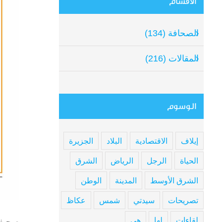
الأقسام
mage
الصحافة (134)
المقالات (216)
الوسوم
إيلاف
الاقتصادية
البلاد
الجزيرة
الحياة
الرجل
الرياض
الشرق
الشرق الأوسط
المدينة
الوطن
تصريحات
سيدتي
شمس
عكاظ
لقاءات
لها
هي