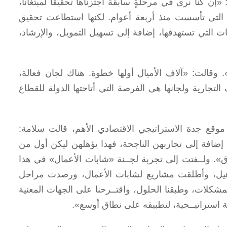
«المركز السابع من بين اللجان الـ66». وقالت: «إن كنا نرى في مرحلةٍ سابقة اجتزناها تحقيقاً لمبتغانا،
 التي تأسست منذ أربعة أعوام. لكنها استطاعت تحقيق
التي تستهدفها، إضافة إلى تسهيل التمويل، والإرشاد،
مراً إيجابياً». وقالت: «آلاف الأميال أولها خطوة. هناك لجان فعالة،
جارية ولجانها هي الفرصة التي أتاحتها الدولة للقطاع
موقع جدة الاستراتيجي الاقتصادي الأهم، قالت سلامة:
 إضافة إلى تجاربهن الناجحة، فهذا يؤهلهن ليكن أول من
». ولــفتت إلى تجربة لجــنة «شابات الأعمال» في هذا
تأهيل، وأطلقت مشاريع لشابات الأعمال، ورصدت مراحل
شكلات، وطبقنا الحلول، واقتــرحنا على الجهات المعنية
ة استراتيــجية، لتطبيقه على نطاق أوسع».