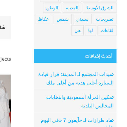
الشرق الأوسط
المدينة
الوطن
تصريحات
سيدتي
شمس
عكاظ
شار
لقاءات
لها
هي
مؤتمر ت
أحدث إضافات
jects
سيدات المجتمع لـ المدينة: قرار قيادة
السيارة أغلى هدية من أغلى ملك
تمكين المرأة السعودية وانتخابات
المجالس البلدية
نفاد طرازات لـ «آيفون 7 «في اليوم