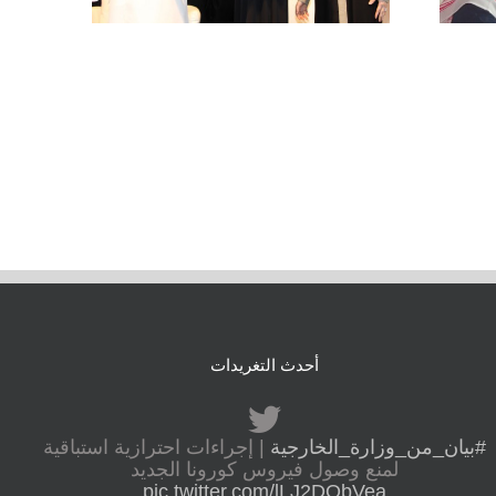
أحدث التغريدات
#بيان_من_وزارة_الخارجية
| إجراءات احترازية استباقية
لمنع وصول فيروس كورونا الجديد
pic.twitter.com/lLJ2DObVea