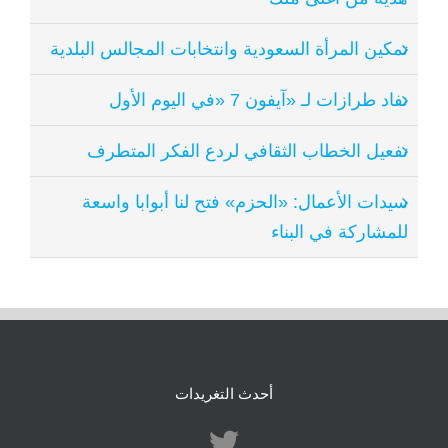
تمكين المرأة السعودية وانتخابات المجالس البلدية
نفاد طرازات لـ «آيفون 7 «في اليوم الأول
تفعيل الخطاب الثقافي لردع الفكر المتطرف
سيدات الأعمال: «الحزم» فتح لنا أبوابا واسعة
للمشاركة في البناء
أحدث التغريدات