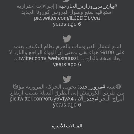
#بيان_من_وزارة_الخارجية
| إجراءات احترازية
استباقية لمنع وصول فيروس كورونا الجديد
pic.twitter.com/lLJ2DObVea
6 years ago
لمنع انتشار الفيروسات بالحرم نظام التكييف يعتمد
على 100% هواء نقي بمعنى أن الهواء الراجع والبارد لا
يعاد ضخة بالداخ…
twitter.com/i/web/status/1…
6 years ago
🔴تنبيه
#مرور_جدة
: تحويل الحركة المرورية مؤقتًا
من طريق الكورنيش إلى الطرق البديلة بسبب ارتفاع
أمواج البحر
#جدة_الان
pic.twitter.com/ofUy5VIyA4
6 years ago
المقالات الأخيرة