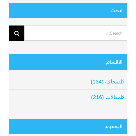
ابحث
Search
for:
الأقسام
الصحافة (134)
المقالات (216)
الوسوم