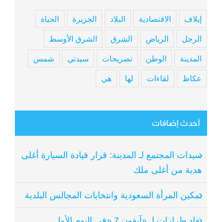
إيلاف
الاقتصادية
البلاد
الجزيرة
الحياة
الرجل
الرياض
الشرق
الشرق الأوسط
المدينة
الوطن
تصريحات
سيدتي
شمس
عكاظ
لقاءات
لها
هي
أحدث إضافات
سيدات المجتمع لـ المدينة: قرار قيادة السيارة أغلى
هدية من أغلى ملك
تمكين المرأة السعودية وانتخابات المجالس البلدية
نفاد طرازات لـ «آيفون 7 «في اليوم الأول