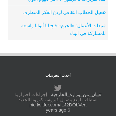
تفعيل الخطاب الثقافي لردع الفكر المتطرف
سيدات الأعمال: «الحزم» فتح لنا أبوابا واسعة
للمشاركة في البناء
أحدث التغريدات
#بيان_من_وزارة_الخارجية
| إجراءات احترازية
استباقية لمنع وصول فيروس كورونا الجديد
pic.twitter.com/lLJ2DObVea
6 years ago