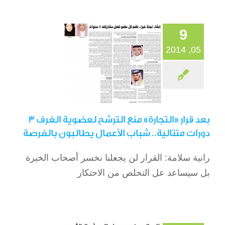
الأعمال يطالبون
بالفرصة
9
الصحافة
05, 2014
بعد قرار «التجارة» منع الترشح لعضوية الغرف 3
دورات متتالية.. شباب الأعمال يطالبون بالفرصة
رانية سلامة: القرار لن يجعلنا نخسر أصحاب الخبرة
خادم الحرمين حريص
بل سيساعد عل التخلص من الاحتكار
على تلمس أحوال
الشعب
الصحافة