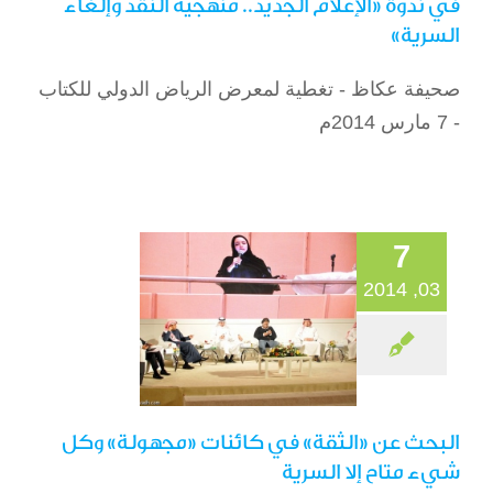
في ندوة «الإعلام الجديد.. منهجية النقد وإلغاء
السرية»
صحيفة عكاظ - تغطية لمعرض الرياض الدولي للكتاب
البحث عن «الثقة»
- 7 مارس 2014م
في كائنات
«مجهولة» وكل
شيء متاح إلا السرية
الصحافة
7
03, 2014
البحث عن «الثقة» في كائنات «مجهولة» وكل
شيء متاح إلا السرية