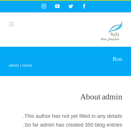
Ski
Instagram
YouTube
Twitter
Facebook
t
conten
Ron
admin
|
Home
About
admin
This author has not yet filled in any details.
So far admin has created 350 blog entries.