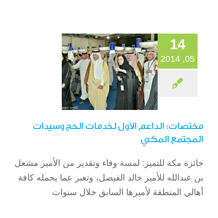
وسيدات المجتمع
المكي
الصحافة
14
05, 2014
مختصات: الداعم الأول لخدمات الحج وسيدات
المجتمع المكي
جائزة مكة للتميز: لمسة وفاء وتقدير من الأمير مشعل
بعد قرار «التجارة» منع
بن عبدالله للأمير خالد الفيصل، وتعبر عما يحمله كافة
الترشح لعضوية
أهالي المنطقة لأميرها السابق خلال سنوات
الغرف 3 دورات
متتالية.. شباب