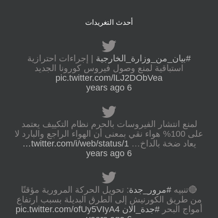
أحدث التغريدات
#بيان_من_وزارة_الخارجية
| إجراءات احترازية
استباقية لمنع وصول فيروس كورونا الجديد
pic.twitter.com/lLJ2DObVea
6 years ago
لمنع انتشار الفيروسات بالحرم نظام التكييف يعتمد
على 100% هواء نقي بمعنى أن الهواء الراجع والبارد لا
يعاد ضخة بالداخ…
twitter.com/i/web/status/1…
6 years ago
🔴تنبيه
#مرور_جدة
: تحويل الحركة المرورية مؤقتًا
من طريق الكورنيش إلى الطرق البديلة بسبب ارتفاع
أمواج البحر
#جدة_الان
pic.twitter.com/ofUy5VIyA4