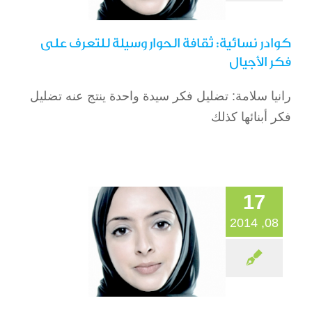
كوادر نسائية: ثقافة الحوار وسيلة للتعرف على
فكر الأجيال
رانيا سلامة: تضليل فكر سيدة واحدة ينتج عنه تضليل
الدكتور غازي
فكر أبنائها كذلك
القصيبي والدرس
الذي لن أنساه
المقالات
17
08, 2014