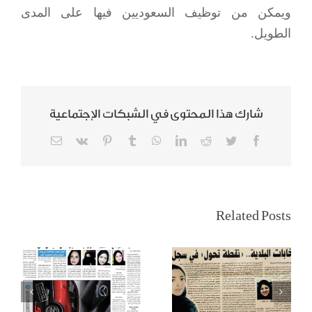
ويمكن من توظيف السعوديين فيها على المدى
الطويل.
شارك هذا المحتوى في الشبكات الإجتماعية
Email
Vk
Pinterest
Tumblr
WhatsApp
LinkedIn
Reddit
Twitter
Facebook
تمكين المرأة
سيدات المجتمع لـ
السعودية
المدينة: قرار قيادة
Related Posts
وانتخابات
السيارة أغلى هدية
المجالس البلدية
من أغلى ملك