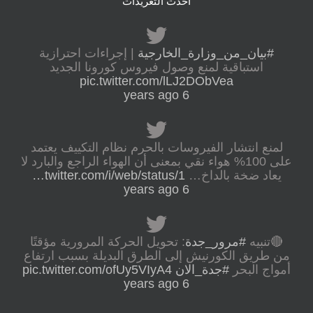
أحدث التغريدات
#بيان_من_وزارة_الخارجية
| إجراءات احترازية
استباقية لمنع وصول فيروس كورونا الجديد
pic.twitter.com/lLJ2DObVea
6 years ago
لمنع انتشار الفيروسات بالحرم نظام التكييف يعتمد
على 100% هواء نقي بمعنى أن الهواء الراجع والبارد لا
يعاد ضخة بالداخ…
twitter.com/i/web/status/1…
6 years ago
🔴تنبيه
#مرور_جدة
: تحويل الحركة المرورية مؤقتًا
من طريق الكورنيش إلى الطرق البديلة بسبب ارتفاع
أمواج البحر
#جدة_الان
pic.twitter.com/ofUy5VIyA4
6 years ago