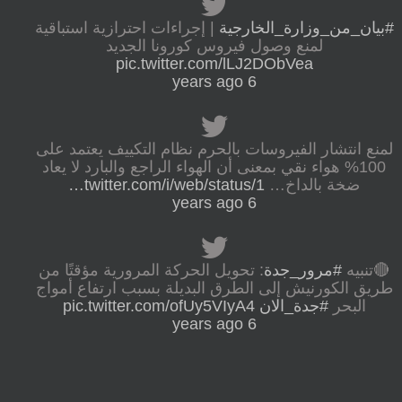
#بيان_من_وزارة_الخارجية
| إجراءات احترازية استباقية
لمنع وصول فيروس كورونا الجديد
pic.twitter.com/lLJ2DObVea
6 years ago
لمنع انتشار الفيروسات بالحرم نظام التكييف يعتمد على
100% هواء نقي بمعنى أن الهواء الراجع والبارد لا يعاد
ضخة بالداخ…
twitter.com/i/web/status/1…
6 years ago
🔴تنبيه
#مرور_جدة
: تحويل الحركة المرورية مؤقتًا من
طريق الكورنيش إلى الطرق البديلة بسبب ارتفاع أمواج
البحر
#جدة_الان
pic.twitter.com/ofUy5VIyA4
6 years ago