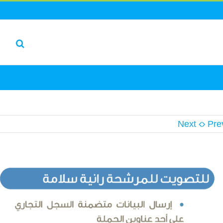
Next
Pre
L
I