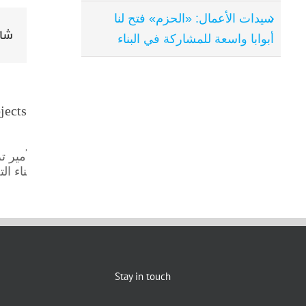
سيدات الأعمال: «الحزم» فتح لنا
شار
أبوابا واسعة للمشاركة في البناء
jects
الأمير ت
أثناء ا
Stay in touch