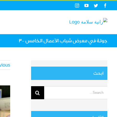
Ski
Instagram
YouTube
Twitter
Facebook
t
conten
جولة في معرض شباب الأعمال الخامس -3
vious
ابحث
View
Search
arger
for:
mage