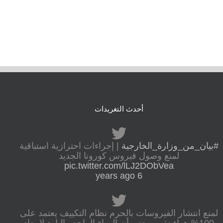
أحدث التغريدات
#بيان_من_وزارة_الخارجية
| إجراءات احترازية استباقية
لمنع وصول فيروس كورونا الجديد
pic.twitter.com/lLJ2DObVea
6 years ago
لمنع انتشار الفيروسات بالحرم نظام التكييف يعتمد على
100% هواء نقي بمعنى أن الهواء الراجع والبارد لا يعاد