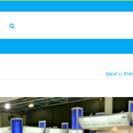
Next
Pre
L
I