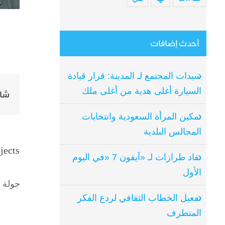
أحدث إضافات
سيدات المجتمع لـ المدينة: قرار قيادة
السيارة أغلى هدية من أغلى ملك
شار
تمكين المرأة السعودية وانتخابات
المجالس البلدية
jects
نفاد طرازات لـ «آيفون 7 «في اليوم
جولة م
الأول
تفعيل الخطاب الثقافي لردع الفكر
المتطرف