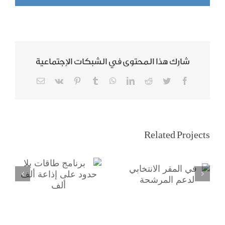
شارك هذا المحتوى في الشبكات الإجتماعية
Email
Vk
Pinterest
Tumblr
WhatsApp
LinkedIn
Reddit
Twitter
Facebook
برنامج طاقات بلا
Related Projects
حدود على إذاعة
في المقر
ألف ألف
الانتخابي لدعم
المرشحة