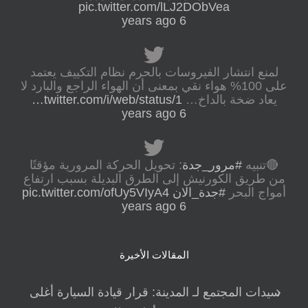
pic.twitter.com/lLJ2DObVea
6 years ago
لمنع انتشار الفيروسات بالحرم نظام التكييف يعتمد
على 100% هواء نقي بمعنى أن الهواء الراجع والبارد لا
يعاد ضخة بالداخ…
twitter.com/i/web/status/1…
6 years ago
🔴تنبيه
#مرور_جدة
: تحويل الحركة المرورية مؤقتًا
من طريق الكورنيش إلى الطرق البديلة بسبب ارتفاع
أمواج البحر
#جدة_الان
pic.twitter.com/ofUy5VIyA4
6 years ago
المقالات الأخيرة
سيدات المجتمع لـ المدينة: قرار قيادة السيارة أغلى