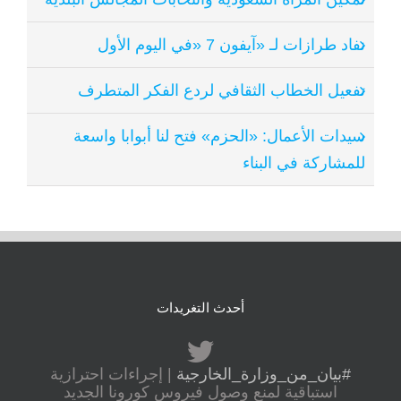
نفاد طرازات لـ «آيفون 7 «في اليوم الأول
تفعيل الخطاب الثقافي لردع الفكر المتطرف
سيدات الأعمال: «الحزم» فتح لنا أبوابا واسعة
للمشاركة في البناء
أحدث التغريدات
#بيان_من_وزارة_الخارجية
| إجراءات احترازية
استباقية لمنع وصول فيروس كورونا الجديد