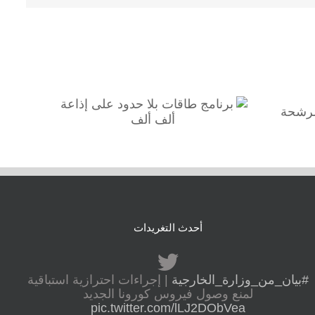
برنامج طاقات بلا حدود على
إذاعة ألف ألف
أحدث التغريدات
#بيان_من_وزارة_الخارجية
| إجراءات احترازية استباقية
لمنع وصول فيروس كورونا الجديد
pic.twitter.com/lLJ2DObVea