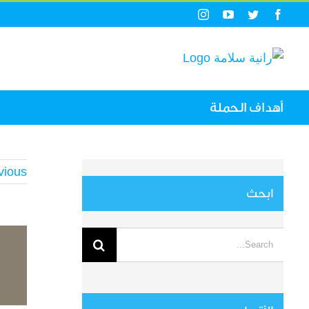
Ski
Instagram
YouTube
Twitter
Facebook
t
conten
أهداف الحملة
vious
ابحث
View
Search
arger
for:
mage