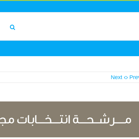
Next
Pre
L
I