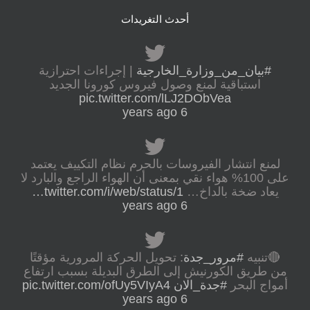
أحدث التغريدات
#بيان_من_وزارة_الخارجية
| إجراءات احترازية
استباقية لمنع وصول فيروس كورونا الجديد
pic.twitter.com/lLJ2DObVea
6 years ago
لمنع انتشار الفيروسات بالحرم نظام التكييف يعتمد
على 100% هواء نقي بمعنى أن الهواء الراجع والبارد لا
يعاد ضخة بالداخ…
twitter.com/i/web/status/1…
6 years ago
🔴تنبيه
#مرور_جدة
: تحويل الحركة المرورية مؤقتًا
من طريق الكورنيش إلى الطرق البديلة بسبب ارتفاع
أمواج البحر
#جدة_الان
pic.twitter.com/ofUy5VIyA4
6 years ago