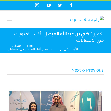
Ski
Instagram
YouTube
Twitter
Facebook
t
conten
الأمير تركي بن عبدالله الفيصل أثناء التصويت
في الانتخابات
Home
|
الانتخابات
|
الأمير تركي بن عبدالله الفيصل أثناء التصويت في الانتخابات
Next
Previous
View
Larger
Image