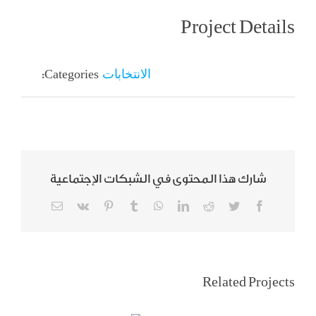
Project Details
الانتخابات
Categories:
شارك هذا المحتوى في الشبكات الإجتماعية
Email
Vk
Pinterest
Tumblr
WhatsApp
LinkedIn
Reddit
Twitter
Facebook
برنامج طاقات بلا
Related Projects
حدود على إذاعة
في المقر