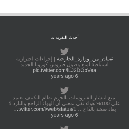
أحدث التغريدات
#بيان_من_وزارة_الخارجية
| إجراءات احترازية
استباقية لمنع وصول فيروس كورونا الجديد
pic.twitter.com/lLJ2DObVea
6 years ago
لمنع انتشار الفيروسات بالحرم نظام التكييف يعتمد
على 100% هواء نقي بمعنى أن الهواء الراجع والبارد لا
يعاد ضخة بالداخ…
twitter.com/i/web/status/1…
6 years ago