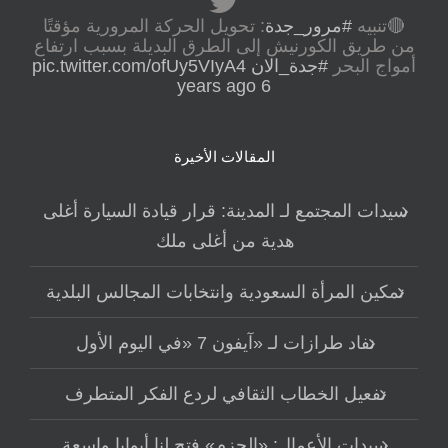
🔴تنبيه
#مرور_جدة
: تحويل الحركة المرورية مؤقتًا
من طريق الكورنيش إلى الطرق البديلة بسبب ارتفاع
أمواج البحر
#جدة_الان
pic.twitter.com/ofUy5VIyA4
6 years ago
المقالات الأخيرة
سيدات المجتمع لـ المدينة: قرار قيادة السيارة أغلى
هدية من أغلى ملك
تمكين المرأة السعودية وانتخابات المجالس البلدية
نفاد طرازات لـ «آيفون 7 «في اليوم الأول
تفعيل الخطاب الثقافي لردع الفكر المتطرف
سيدات الأعمال: «الحزم» فتح لنا أبوابا واسعة