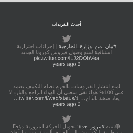
أحدث التغريدات
#بيان_من_وزارة_الخارجية
| إجراءات احترازية
استباقية لمنع وصول فيروس كورونا الجديد
pic.twitter.com/lLJ2DObVea
6 years ago
لمنع انتشار الفيروسات بالحرم نظام التكييف يعتمد
على 100% هواء نقي بمعنى أن الهواء الراجع والبارد لا
يعاد ضخة بالداخ…
twitter.com/i/web/status/1…
6 years ago
🔴تنبيه
#مرور_جدة
: تحويل الحركة المرورية مؤقتًا
من طريق الكورنيش إلى الطرق البديلة بسبب ارتفاع