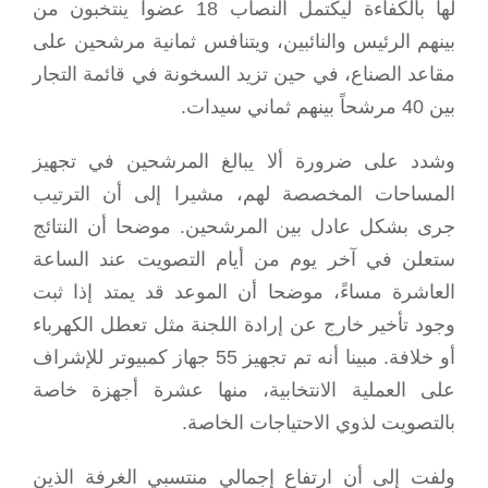
لها بالكفاءة ليكتمل النصاب 18 عضواً ينتخبون من
بينهم الرئيس والنائبين، ويتنافس ثمانية مرشحين على
مقاعد الصناع، في حين تزيد السخونة في قائمة التجار
بين 40 مرشحاً بينهم ثماني سيدات.
وشدد على ضرورة ألا يبالغ المرشحين في تجهيز
المساحات المخصصة لهم، مشيرا إلى أن الترتيب
جرى بشكل عادل بين المرشحين. موضحا أن النتائج
ستعلن في آخر يوم من أيام التصويت عند الساعة
العاشرة مساءً، موضحا أن الموعد قد يمتد إذا ثبت
وجود تأخير خارج عن إرادة اللجنة مثل تعطل الكهرباء
أو خلافة. مبينا أنه تم تجهيز 55 جهاز كمبيوتر للإشراف
على العملية الانتخابية، منها عشرة أجهزة خاصة
بالتصويت لذوي الاحتياجات الخاصة.
ولفت إلى أن ارتفاع إجمالي منتسبي الغرفة الذين