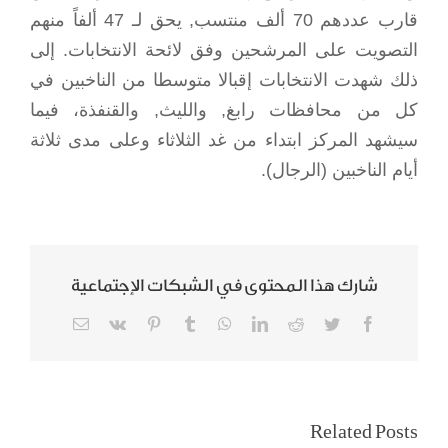
قارب عددهم 70 ألف منتسب, يحق لـ 47 ألفاً منهم
التصويت على المرشحين وفق لائحة الانتخابات. إلى
ذلك شهدت الانتخابات إقبالا متوسطا من الناخبين في
كل من محافظات رابغ, والليث, والقنفذة، فيما
سيشهد المركز ابتداء من غد الثلاثاء وعلى مدى ثلاثة
أيام الناخبين (الرجال).
شارك هذا المحتوى في الشبكات الإجتماعية
Email
Vk
Pinterest
Tumblr
WhatsApp
LinkedIn
Reddit
Twitter
Facebook
سيدات المجتمع لـ
تمكين المرأة
Related Posts
المدينة: قرار قيادة