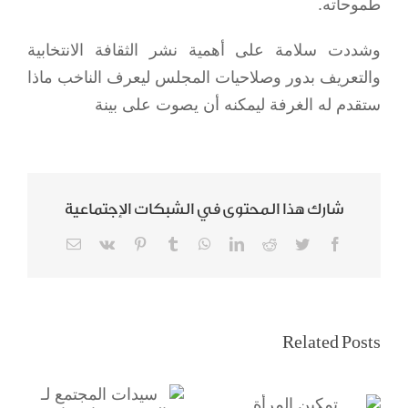
طموحاته.
وشددت سلامة على أهمية نشر الثقافة الانتخابية
والتعريف بدور وصلاحيات المجلس ليعرف الناخب ماذا
ستقدم له الغرفة ليمكنه أن يصوت على بينة
شارك هذا المحتوى في الشبكات الإجتماعية
Email
Vk
Pinterest
Tumblr
WhatsApp
LinkedIn
Reddit
Twitter
Facebook
سيدات المجتمع لـ
تمكين المرأة
Related Posts
المدينة: قرار قيادة
السعودية
السيارة أغلى هدية
وانتخابات