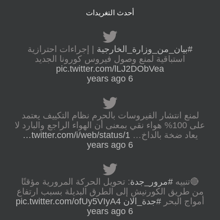
أحدث التغريدات
#بيان_من_وزارة_الخارجية
| إجراءات احترازية
استباقية لمنع وصول فيروس كورونا الجديد
pic.twitter.com/lLJ2DObVea
6 years ago
لمنع انتشار الفيروسات بالحرم نظام التكييف يعتمد
على 100% هواء نقي بمعنى أن الهواء الراجع والبارد لا
يعاد ضخة بالداخ…
twitter.com/i/web/status/1…
6 years ago
🔴تنبيه
#مرور_جدة
: تحويل الحركة المرورية مؤقتًا
من طريق الكورنيش إلى الطرق البديلة بسبب ارتفاع
أمواج البحر
#جدة_الان
pic.twitter.com/ofUy5VIyA4
6 years ago