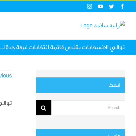
Ski
Instagram
YouTube
Twitter
Facebook
t
conten
توالي الانسحابات يقلص قائمة انتخابات غرفة جدة لـ 51 مرشحًا
vious
ابحث
توالي 
Search
for:
View
arger