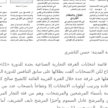
 المدينة: حسن الناشري
اع لكن الانسحابات ألقت بظلالها على سابق التنافس للدورة ال
ثقلها في غرفة جدة خلال الفترة القريبة الفائتة كالشيخ صالح 
ادة وترتيب أولويات الانتخابات إلا وتتفاجأ بانسحاب عدد من 
سة بأسماء المرشحين والمرشحات، وهم من فئة التجار الم
 والمرشح عادل السموم وأخيرًا المرشح نايف الشريف، أما
مالي المنسحبين 11 مرشحا .