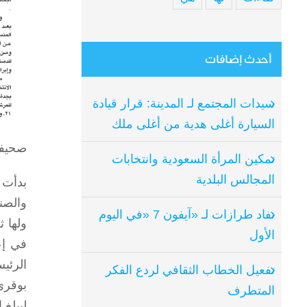
أحدث إضافات
سيدات المجتمع لـ المدينة: قرار قيادة
السيارة أغلى هدية من أغلى ملك
صحيفة
تمكين المرأة السعودية وانتخابات
المجالس البلدية
والصن
نفاد طرازات لـ «آيفون 7 «في اليوم
ولها 
الأول
في إع
الرئي
تفعيل الخطاب الثقافي لردع الفكر
بوقري
المتطرف
ليبلغ اج