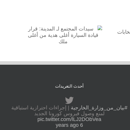
سيدات المجتمع لـ المدينة: قرار
قيادة السيارة أغلى هدية من
أغلى ملك
ة
أحدث التغريدات
#بيان_من_وزارة_الخارجية
| إجراءات احترازية استباقية
لمنع وصول فيروس كورونا الجديد
pic.twitter.com/lLJ2DObVea
6 years ago