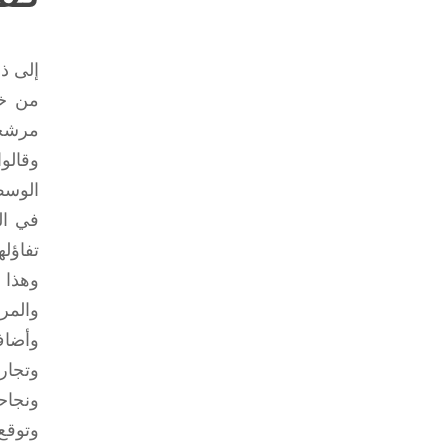
إلى ذ
من خل
مرشح
وقالو
الوسط
في ال
تفاؤل
وهذا 
والمر
وأضاف
وتجار
ونجاح
وتوقع