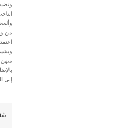
وتضيف
الناخب
وألمح
من وج
اعتمد
ويشير
منهن 
بالإض
إلى ا
شار