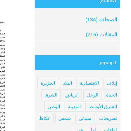
الأقسام
mage
الصحافة (134)
المقالات (216)
الوسوم
إيلاف
الاقتصادية
البلاد
الجزيرة
الحياة
الرجل
الرياض
الشرق
الشرق الأوسط
المدينة
الوطن
تصريحات
سيدتي
شمس
عكاظ
لقاءات
لها
هي