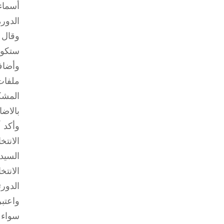
أسماء
الدور
وقال 
ستكون
وأضاف
ملفات
المشك
بالاض
وأكد 
الانت
السيد
الانت
الدورت
واعتب
سواء 