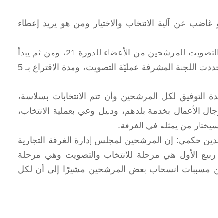
غاضب عن آلية الانتخاب والاختيار ومن هو يريد إعطاء
من جهتها بدأت لجنة الانتخابات بالغرفة التجاريّة بجدة بتحديد أرقام التصويت للمرشحين من الأعضاء للدورة 21، ومن ثم يبدأ
التصويت في أربع محافظات، هي القنفذة، رابغ، الليث وجدة، حيث حددت اللجنة المشرفة عمليّة التصويت، ومدة الاقتراع بـ 5
دة التوفيق لكل المرشحين وأن تتم الانتخابات بسلاسة،
ل الأعمال بخدمة بلدهم، ودليل وعي بعملية الانتخاب،
يختار من يمثله في الغرفة.
دين حكمي: إن المرشحين لمجلس إدارة الغرفة التجارية
ن ربيع الأول هي مرحلة للانتخاب والتصويت وهي مرحلة
 عن مسببات انسحاب بعض المرشحين مشيرًا إلى أن لكل