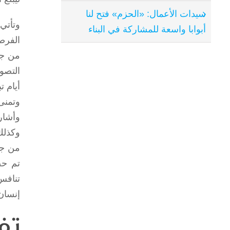
سيدات الأعمال: «الحزم» فتح لنا
وتأتي
أبوابا واسعة للمشاركة في البناء
الفرصة
أيام تبدأ من
وتمنى
وأشار
وكذلك
من جه
تم حص
تنافس
إنسان
تف