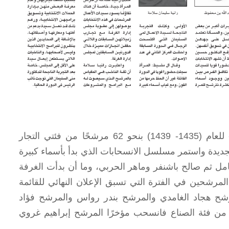
بدأت قائمة انتخابات الغرفة التجارية الصناعية بجدة للدورة «21» للعام (1435- 1439) بنحو 62 مرشحًا من فئتي التجار
جديدة واستمر مسلسل الانسحابات الذي بدأ بأسماء كبيرة
كامل ثم صالح باشنفر وماهر الحربي، وما أن بدأت الغرفة
المرشحين في الفترة التي تسبق الإعلان النهائي للقائمة
رشح هجاد الغامدي والمرشح بندر رواس والمرشح فؤاد
 من فئة الصناع فانسحب مؤخرًا المرشح إبراهيم غروي