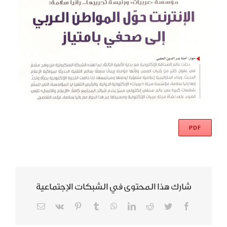
View
Larger
Image
PDF
شارك هذا المحتوى في الشبكات الإجتماعية
Email
Vk
Pinterest
Tumblr
WhatsApp
LinkedIn
Reddit
Twitter
Facebook