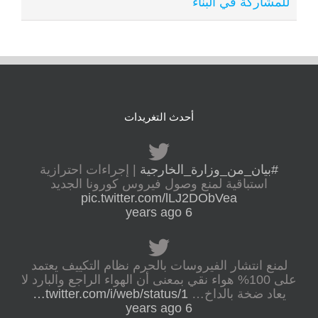
للمشاركة في البناء
أحدث التغريدات
#بيان_من_وزارة_الخارجية
| إجراءات احترازية
استباقية لمنع وصول فيروس كورونا الجديد
pic.twitter.com/lLJ2DObVea
6 years ago
لمنع انتشار الفيروسات بالحرم نظام التكييف يعتمد
على 100% هواء نقي بمعنى أن الهواء الراجع والبارد لا
يعاد ضخة بالداخ…
twitter.com/i/web/status/1…
6 years ago