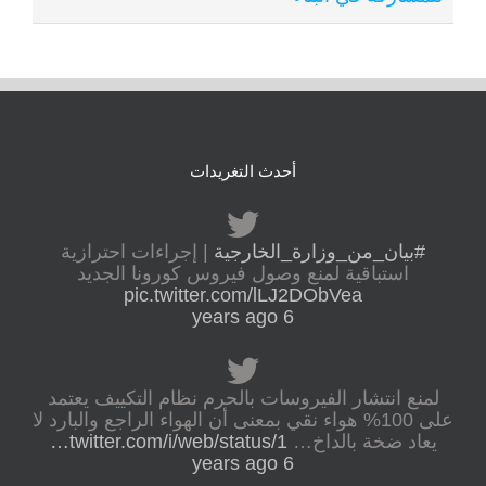
أحدث التغريدات
#بيان_من_وزارة_الخارجية
| إجراءات احترازية
استباقية لمنع وصول فيروس كورونا الجديد
pic.twitter.com/lLJ2DObVea
6 years ago
لمنع انتشار الفيروسات بالحرم نظام التكييف يعتمد
على 100% هواء نقي بمعنى أن الهواء الراجع والبارد لا
يعاد ضخة بالداخ…
twitter.com/i/web/status/1…
6 years ago