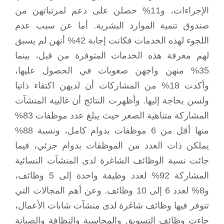
الإجراءات، و11% حصلن على دعم لمرتباتهن من
صندوق تنمية الموارد البشرية. أما عن سبب عدم
اللجوء لهذه الخدمات فكانت إجابة 42% أنهن لم يسبق
لهم معرفة هذه الخدمات المتوفرة من قبل، بينما
35% منهن واجهن صعوبات في الحصول عليها،
وأكدت 18% من المشاركات أن لديهن اكتفاء ذاتيا
ولسن بحاجة إليها. وأظهرت النتائج أن غالبية المنشآت
المشاركة متناهية الصغر حيث يبلغ عدد موظفات 83%
منها أقل من 6 موظفات بدوام كامل، ونسبة 88%
يملكن ذات العدد من الموظفات بدوام جزئي، فيما
جائت نسبة الوظائف الشاغرة لدى المنشآت النسائية
المشاركة 92% لعدد وظيفة واحدة إلى 5 وظائف،
و8% لعدد 6 إلى 10 وظائف. وعن أهم المجالات التي
تتوفر فيها وظائف شاغرة لدى منشآت شابات الأعمال،
جاءت وظائف التسويق والمحاسبة والنظافة والصيانة