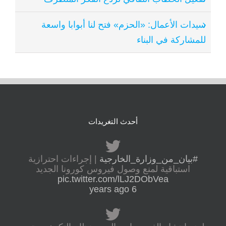
سيدات الأعمال: «الحزم» فتح لنا أبوابا واسعة
للمشاركة في البناء
أحدث التغريدات
#بيان_من_وزارة_الخارجية
| إجراءات احترازية
استباقية لمنع وصول فيروس كورونا الجديد
pic.twitter.com/lLJ2DObVea
6 years ago