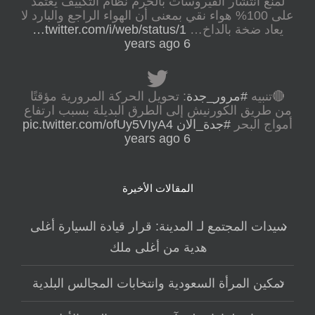
لمنع انتشار الفيروسات بالحرم نظام التكييف يعتمد
على 100% هواء نقي بمعنى أن الهواء الراجع والبارد لا
يعاد ضخة بالداخ…
twitter.com/i/web/status/1…
6 years ago
🔴تنبيه
#مرور_جدة
: تحويل الحركة المرورية مؤقتًا
من طريق الكورنيش إلى الطرق البديلة بسبب ارتفاع
أمواج البحر
#جدة_الان
pic.twitter.com/ofUy5VIyA4
6 years ago
المقالات الأخيرة
سيدات المجتمع لـ المدينة: قرار قيادة السيارة أغلى
هدية من أغلى ملك
تمكين المرأة السعودية وانتخابات المجالس البلدية