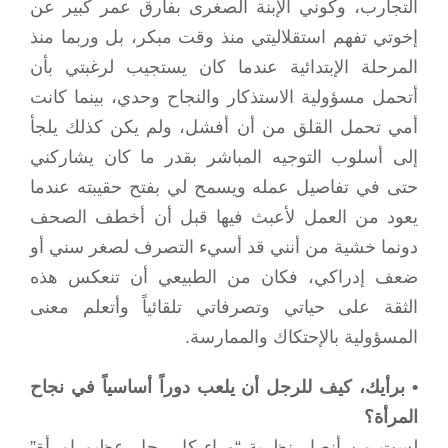
التجارب، وكوني الإبنة الصغرى بفارق عمر كبير عن
إخوتي تفهم استقلاليتي منذ وقت مبكر، بل وربما منذ
المرحلة الإبتدائية عندما كان يستجيب لرغبتي بأن
أتحمل مسؤولية الاستذكار والنجاح وحدي، بينما كانت
أمي تحمل القلق من أن أفشل، ولم يكن كذلك يلجأ
إلى أسلوب التوجيه المباشر بقدر ما كان يشاركني
حتى في تفاصيل عمله ويسمح لي بفتح حقيبته عندما
يعود من العمل لأعبث فيها قبل أن أخطف الصحف
دونما خشية من أنني قد أسيء التصرف لصغر سني أو
ضعف إدراكي، فكان من الطبيعي أن تنعكس هذه
الثقة على حياتي وتصرفاتي تلقائياً وأتعلم معنى
المسؤولية بالإحتكاك والممارسة.
• برأيك، كيف للرجل أن يلعب دوراً أساسياً في نجاح
المرأة؟
لست من أنصار نظرية “وراء كل رجل عظيم إمرأة”