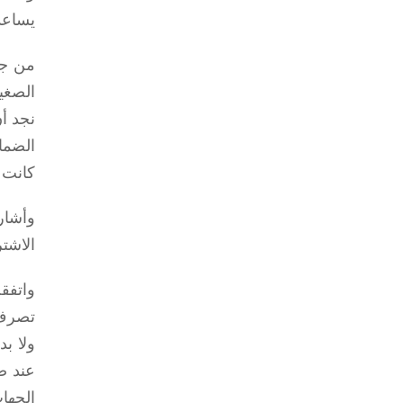
يساعد
من جه
الصغي
نجد أ
الضما
كانت 
وأشار
الاشت
واتفق
تصرف 
ولا بد
عند ص
الجهات