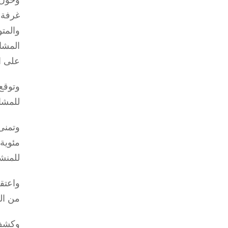
غرفة 
والمت
المشا
على ا
وتوقع
للمشا
وتمنى
للمنش
واعتق
من ال
وكشف 