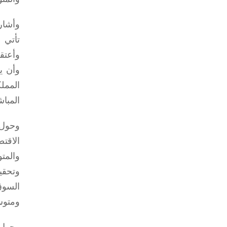
وأشار
تأتي 
وأعتق
وأن ي
الممل
المباش
وحول 
الاقت
والمت
وتحقي
السوق
ومتوس
وحول 