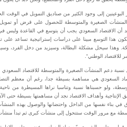
 البوعينين إلى وجود الكثير من صناديق التمويل في الوقت الح
المنشآت الصغيرة والمتوسطة للحصول على قرض أو تمويل لمس
د أن الاقتصاد السعودي يجب أن يتوسع في القاعدة وليس في 
كون هذا التوسع مبينا على دراسات إستراتيجية تساعد على تحق
كة. وهذا سيحل مشكلة البطالة، وسيزيد من دخل الفرد، وسيوفر
ر للاقتصاد الوطني”.
نسبة دعم المنشآت الصغيرة والمتوسطة للاقتصاد السعودي قا
صاد السعودي هي مساهمة بسيطة جدا، رغم أن معظم التصار
وسطة، ولو حسبناها نسبة وتناسبا نراها المسيطرة من ناحية 
ق الإنتاجية وأهداف الاقتصاد نجد أن مساهمتها بسيطة حتى ال
 في بناء نفسها من الداخل واحتضانها والوصول بهذه المن
طة مع مرور الوقت ستتحول إلى منشآت كبرى ثم تبدأ منشآت
قرار مجلس الشورى بيّن زياد البسام – عضو مجلس الإدار