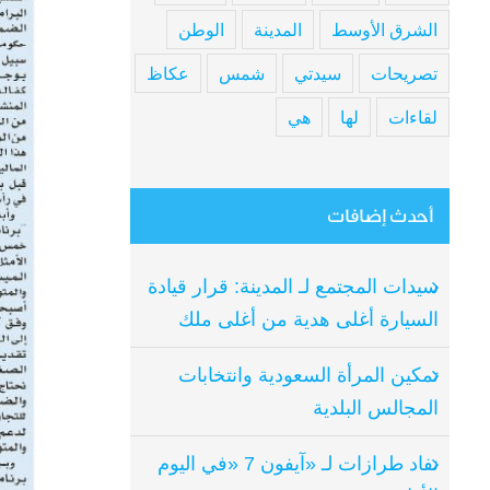
الشرق الأوسط
المدينة
الوطن
تصريحات
سيدتي
شمس
عكاظ
لقاءات
لها
هي
أحدث إضافات
سيدات المجتمع لـ المدينة: قرار قيادة
السيارة أغلى هدية من أغلى ملك
تمكين المرأة السعودية وانتخابات
المجالس البلدية
نفاد طرازات لـ «آيفون 7 «في اليوم