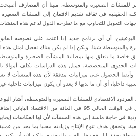
ر للمنشآت الصغيرة والمتوسطة، مبينا أن المصارف أصبحت ت
لة الحقيقية في ثقافة تقديم الائتمان إلى المنشآت الصغيرة
هات التمويل للتجاوب مع ما تطرحه الدول لدعم هذه المنشآت
البوعينين، أن أي برنامج جديد إذا اعتمد على نصوصه القانو
رة والمتوسطة شيئا، ولكن إذا لم يكن هناك تفعيل لمثل هذه ا
يق خاصة ما يتعلق منها بمطالبة المنشآت الصغيرة والمتوسطة
ت الجدوى المتخصصة، فمثل هذه الدراسات تكلف أموالا با
، وأيضا الحصول على ميزانيات مدققة لأن هذه المنشآت لا تست
بية داخليا، أي أن ما لديها لا يعدو أن يكون ميزانيات داخلية غي
المردود الاقتصادي للمنشآت الصغيرة والمتوسطة، أشار البوعي
تشكل في الوقت الحالي 95 في المائة من الاقتصا
دية في حاجة ماسة إلى هذه المنشآت لأن لها انعكاسات إيجابية
فية، وتحقق هدف تنوع الإنتاج وزيادته محليا بما يحد من عملي
سطة يحقق لنا رفع دخل الفرد والمجتمع، ولكن لابد أن يكون هذ