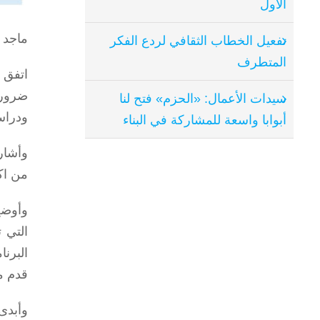
الأول
ماجد 
تفعيل الخطاب الثقافي لردع الفكر
المتطرف
اتفق 
ضرورة
سيدات الأعمال: «الحزم» فتح لنا
ودراس
أبوابا واسعة للمشاركة في البناء
وأشار
من اك
وأوضح
التي 
البرن
قدم م
وأبدى