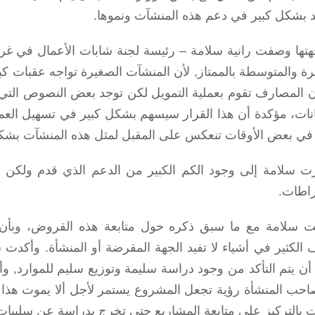
 بشكل كبير في دعم هذه المنشآت ونموها.
تها وصفت رانية سلامة – رئيسة لجنة شابات الأعمال في 
رة والمتوسطة بالممتاز, لأن المنشآت الصغيرة تواجه عقبات ك
ن المصارف تقوم بعملية التمويل لكن توجد بعض النصوص التي 
نات، مؤكدة أن هذا القرار سيسهم بشكل كبير في تسهيل العملي
في بعض الأوقات تنعكس على المقبل لمثل هذه المنشآت بشك
ت سلامة إلى وجود الكم الكبير من الدعم الذي قدم ولكن ل
راطات.
ت سلامة مع ما سبق ذكره حول متابعة هذه القروض، وبأن 
الكثير في أشياء لا تفيد الجهة المقرضة أو المنشأة. وأكدت س
 أن يتم التأكد من وجود دراسة سليمة وتوزيع سليم للموارد, و
احب المنشأة رؤية تجعل المشروع يستمر لأجل ألا يموت هذا
 بالتركيز على متابعة المشاريع حتى تخرج بدراسة عن سلبيات وإ