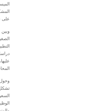
الميس
المشك
على ج
وبين 
الصغي
التطب
دراسا
عليها
المحاس
وحول 
السعو
الوظي
والمتو