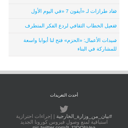
نفاد طرازات لـ «آيفون 7 «في اليوم الأول
تفعيل الخطاب الثقافي لردع الفكر المتطرف
سيدات الأعمال: «الحزم» فتح لنا أبوابا واسعة
للمشاركة في البناء
أحدث التغريدات
#بيان_من_وزارة_الخارجية
| إجراءات احترازية
استباقية لمنع وصول فيروس كورونا الجديد
pic.twitter.com/lLJ2DObVea