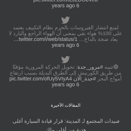
6 years ago
لمنع انتشار الفيروسات بالحرم نظام التكييف يعتمد
على 100% هواء نقي بمعنى أن الهواء الراجع والبارد لا
يعاد ضخة بالداخ…
twitter.com/i/web/status/1…
6 years ago
🔴تنبيه
#مرور_جدة
: تحويل الحركة المرورية مؤقتًا
من طريق الكورنيش إلى الطرق البديلة بسبب ارتفاع
أمواج البحر
#جدة_الان
pic.twitter.com/ofUy5VIyA4
6 years ago
المقالات الأخيرة
سيدات المجتمع لـ المدينة: قرار قيادة السيارة أغلى
هدية من أغلى ملك