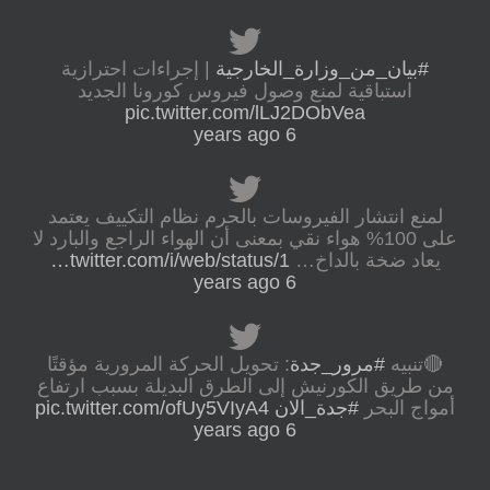
#بيان_من_وزارة_الخارجية
| إجراءات احترازية
استباقية لمنع وصول فيروس كورونا الجديد
pic.twitter.com/lLJ2DObVea
6 years ago
لمنع انتشار الفيروسات بالحرم نظام التكييف يعتمد
على 100% هواء نقي بمعنى أن الهواء الراجع والبارد لا
يعاد ضخة بالداخ…
twitter.com/i/web/status/1…
6 years ago
🔴تنبيه
#مرور_جدة
: تحويل الحركة المرورية مؤقتًا
من طريق الكورنيش إلى الطرق البديلة بسبب ارتفاع
أمواج البحر
#جدة_الان
pic.twitter.com/ofUy5VIyA4
6 years ago