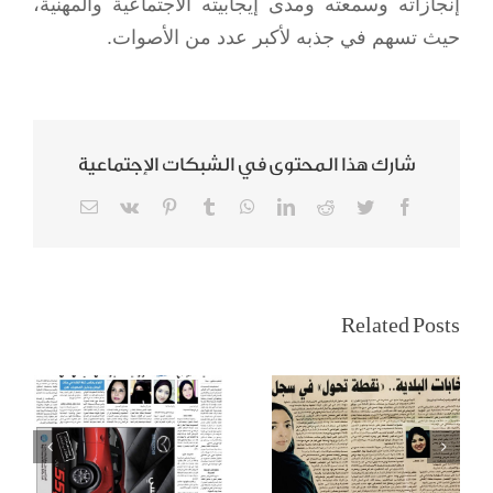
إنجازاته وسمعته ومدى إيجابيته الاجتماعية والمهنية،
حيث تسهم في جذبه لأكبر عدد من الأصوات.
شارك هذا المحتوى في الشبكات الإجتماعية
Email
Vk
Pinterest
Tumblr
WhatsApp
LinkedIn
Reddit
Twitter
Facebook
تمكين المرأة
سيدات المجتمع لـ
السعودية
المدينة: قرار قيادة
Related Posts
وانتخابات
السيارة أغلى هدية
المجالس البلدية
من أغلى ملك