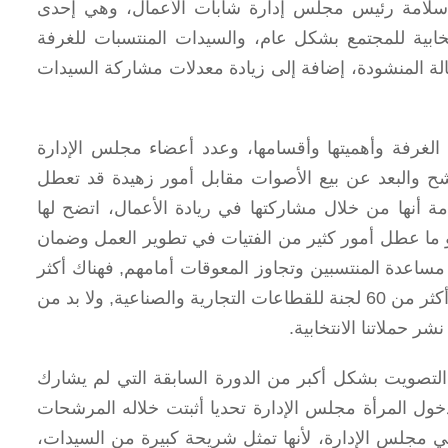
ا سلامة رئيس مجلس إدارة شابات الأعمال، وهي إحدى
خابية للمجتمع بشكل عام، والسيدات المنتسبات للغرفة
ة المنشودة، إضافة إلى زيادة معدلات مشاركة السيدات
لغرفة وأهميتها وأقسامها، وعدد أعضاء مجلس الإدارة
رشح والبعد عن بيع الأصوات مقابل أمور زهيدة قد تعطل
ة أنها من خلال مشاركتها في ريادة الأعمال، اتضح لها
و ما عطل أمور كثير من الفتيات في تطوير العمل وضمان
 مساعدة المنتسبين وتجاوز المعوقات أمامهم, فهناك أكثر
من ثمانية مراكز خدمية تخدم المنتسبين بمختلف القطاعات، بجانب أكثر من 60 لجنة للقطاعات التجارية والصناعية, ولا بد من
شر حملاتنا الانتخابية.
لتصويت بشكل أكبر من الدورة السابقة التي لم يشارك
وكان دخول المرأة مجلس الإدارة تحديا أثبتت خلاله المرشحات
ي مجلس الإدارة، لأنها تمثل شريحة كبيرة من السيدات،