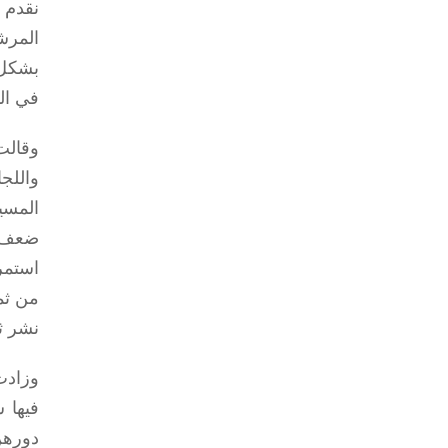
نقدم 
المرش
بشكل 
في ال
وقالت
واللج
المسي
ضعف ق
استمر
نشر ثق
وزادت
دورهن