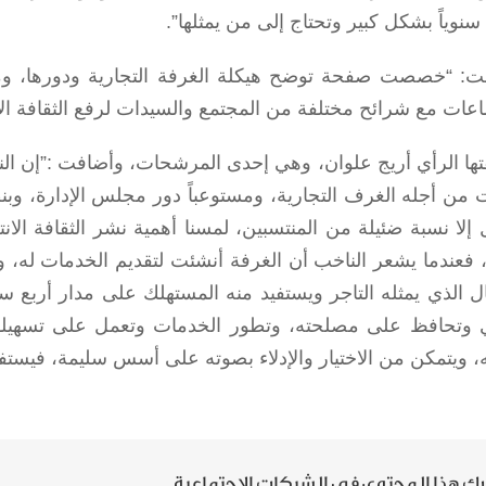
 سنوياً بشكل كبير وتحتاج إلى من يمثلها”.
ت: “خصصت صفحة توضح هيكلة الغرفة التجارية ودورها، ومساح
اعات مع شرائح مختلفة من المجتمع والسيدات لرفع الثقافة الان
تها الرأي أريج علوان، وهي إحدى المرشحات، وأضافت :”إن النا
 من أجله الغرف التجارية، ومستوعباً دور مجلس الإدارة، وبن
لا نسبة ضئيلة من المنتسبين، لمسنا أهمية نشر الثقافة الانتخ
فعندما يشعر الناخب أن الغرفة أنشئت لتقديم الخدمات له، و
ال الذي يمثله التاجر ويستفيد منه المستهلك على مدار أربع 
 وتحافظ على مصلحته، وتطور الخدمات وتعمل على تسهيلها،
 ويتمكن من الاختيار والإدلاء بصوته على أسس سليمة، فيستفيد
ك هذا المحتوى في الشبكات الإجتماعية