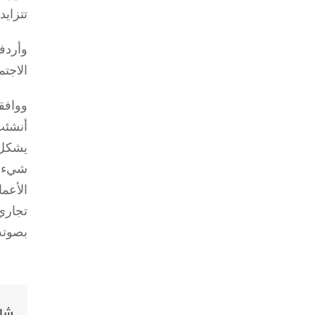
تتزايد
وأردف
الاجتم
ووافق
أنشئت
يشكل إ
شيء، 
الأعم
تجاري
بصوته،
شار