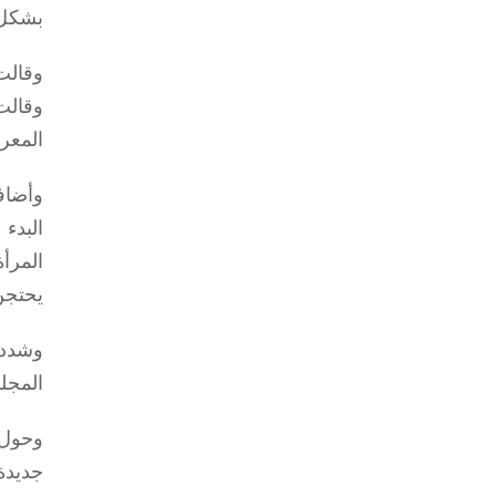
بشكل 
وقالت
وقالت
المعر
وأضاف
البدء
المرأ
يحتجن
وشددت
المجل
وحول 
جديدة