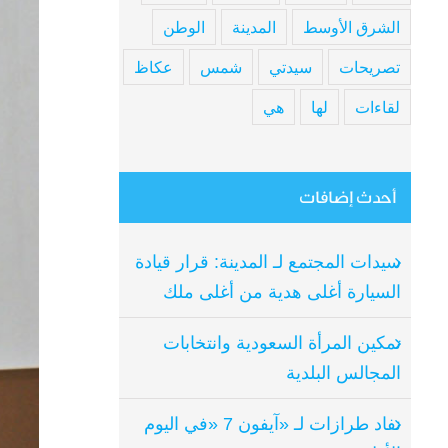
الشرق الأوسط
المدينة
الوطن
تصريحات
سيدتي
شمس
عكاظ
لقاءات
لها
هي
أحدث إضافات
سيدات المجتمع لـ المدينة: قرار قيادة
السيارة أغلى هدية من أغلى ملك
تمكين المرأة السعودية وانتخابات
المجالس البلدية
نفاد طرازات لـ «آيفون 7 «في اليوم