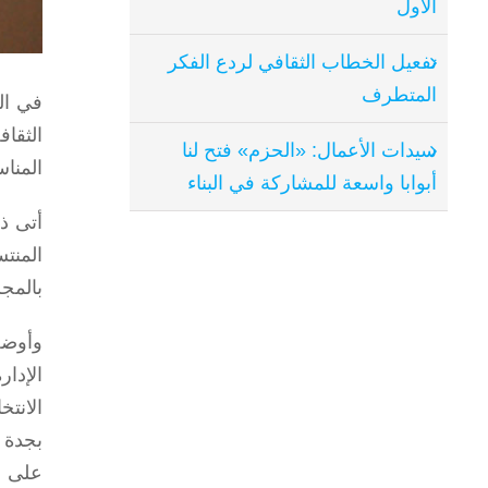
الأول
تفعيل الخطاب الثقافي لردع الفكر
المتطرف
في ال
الثقا
سيدات الأعمال: «الحزم» فتح لنا
المناس
أبوابا واسعة للمشاركة في البناء
أتى ذ
بالمج
وأوضح
الإدا
الانت
بجدة 
على ا