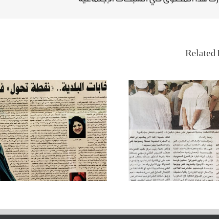
نفاد طرازات لـ «آيفون 7 «في
تمكين المرأة السعودية
اليوم الأول
وانتخابات المجالس البلدي
Related 