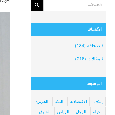
حملات
Search
for:
View
arger
الأقسام
mage
الصحافة (134)
المقالات (216)
الوسوم
إيلاف
الاقتصادية
البلاد
الجزيرة
الحياة
الرجل
الرياض
الشرق