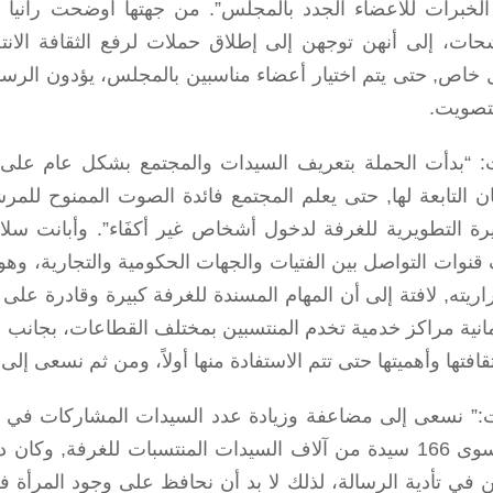
الخبرات للأعضاء الجدد بالمجلس”. من جهتها أوضحت راني
حات، إلى أنهن توجهن إلى إطلاق حملات لرفع الثقافة الانت
خاص, حتى يتم اختيار أعضاء مناسبين بالمجلس، يؤدون الرسال
تصويت.
: “بدأت الحملة بتعريف السيدات والمجتمع بشكل عام على ا
ان التابعة لها, حتى يعلم المجتمع فائدة الصوت الممنوح للم
رة التطويرية للغرفة لدخول أشخاص غير أكفَاء”. وأبانت سلام
نوات التواصل بين الفتيات والجهات الحكومية والتجارية، وه
اريته, لافتة إلى أن المهام المسندة للغرفة كبيرة وقادرة على
افتها وأهميتها حتى تتم الاستفادة منها أولاً، ومن ثم نسعى إلى ن
:” نسعى إلى مضاعفة وزيادة عدد السيدات المشاركات في ا
فيها سوى 166 سيدة من آلاف السيدات المنتسبات للغرفة, 
 في تأدية الرسالة، لذلك لا بد أن نحافظ على وجود المرأة ف