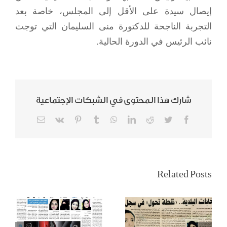
إيصال سيدة على الأقل إلى المجلس، خاصة بعد
التجربة الناجحة للدكتورة منى السليمان التي توجت
نائب الرئيس في الدورة الحالية.
شارك هذا المحتوى في الشبكات الإجتماعية
Email
Vk
Pinterest
Tumblr
WhatsApp
LinkedIn
Reddit
Twitter
Facebook
تمكين المرأة
سيدات المجتمع لـ
السعودية
المدينة: قرار قيادة
Related Posts
وانتخابات
السيارة أغلى هدية
المجالس البلدية
من أغلى ملك