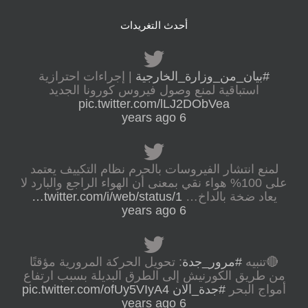
أحدث التغريدات
#بيان_من_وزارة_الخارجية
| إجراءات احترازية
استباقية لمنع وصول فيروس كورونا الجديد
pic.twitter.com/lLJ2DObVea
6 years ago
لمنع انتشار الفيروسات بالحرم نظام التكييف يعتمد
على 100% هواء نقي بمعنى أن الهواء الراجع والبارد لا
يعاد ضخة بالداخ…
twitter.com/i/web/status/1…
6 years ago
🔴تنبيه
#مرور_جدة
: تحويل الحركة المرورية مؤقتًا
من طريق الكورنيش إلى الطرق البديلة بسبب ارتفاع
أمواج البحر
#جدة_الان
pic.twitter.com/ofUy5VIyA4
6 years ago